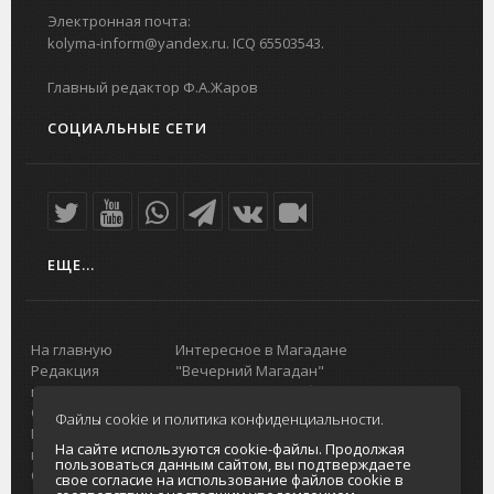
Электронная почта:
kolyma-inform@yandex.ru. ICQ 65503543.
Главный редактор Ф.А.Жаров
СОЦИАЛЬНЫЕ СЕТИ
ЕЩЕ...
На главную
Интересное в Магадане
Редакция
"Вечерний Магадан"
портала
Городская доска объявлений
О проекте
Реклама
Файлы cookie и политика конфиденциальности.
Реклама на
Главный туристический портал
На сайте используются cookie-файлы. Продолжая
портале
Колымы
пользоваться данным сайтом, вы подтверждаете
Отзывы и
Политика в отношении обработки
свое согласие на использование файлов cookie в