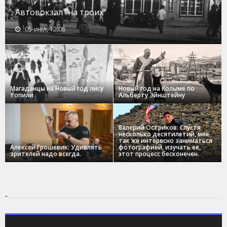
Автовокзал "на троих"
05-июл, 12:08
Магаданцы на Новый год лису
Новый год на Колыме по
топили
Альберту Эйнштейну
Валерий Остриков: Спустя
несколько десятилетий, мне
так же интересно заниматься
Алексей Грошевик: Удивлять
фотографией, изучать ее,
зрителей надо всегда.
этот процесс бесконечен.