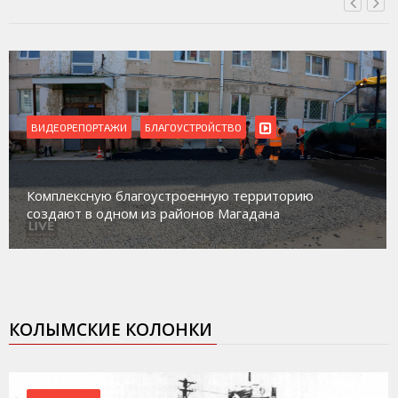
ЕОРЕПОРТАЖИ
БЛАГОУСТРОЙСТВО
ВИДЕО
Магада
плексную благоустроенную территорию
работ
дают в одном из районов Магадана
социа
КОЛЫМСКИЕ КОЛОНКИ