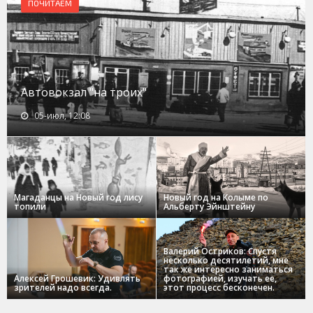
ПОЧИТАЕМ
Автовокзал "на троих"
05-июл, 12:08
Магаданцы на Новый год лису
Новый год на Колыме по
топили
Альберту Эйнштейну
Валерий Остриков: Спустя
несколько десятилетий, мне
так же интересно заниматься
Алексей Грошевик: Удивлять
фотографией, изучать ее,
зрителей надо всегда.
этот процесс бесконечен.