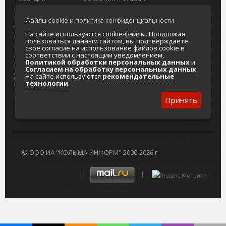
портала
Городская доска объявлений
О проекте
Реклама
Файлы cookie и политика конфиденциальности.
Реклама на
Главный туристический портал
На сайте используются cookie-файлы. Продолжая
портале
Колымы
пользоваться данным сайтом, вы подтверждаете
Отзывы и
Политика в отношении обработки
свое согласие на использование файлов cookie в
соответствии с настоящим уведомлением,
предложения
персональных данных
Политикой обработки персональных данных
и
Интернет-
Согласие на обработку персональных
Согласием на обработку персональных данных
.
услуги
данных
На сайте используются
рекомендательные
технологии
.
Разработка
сайтов
Принять
© ООО ИА "КОЛЫМА-ИНФОРМ" 2000-2026 г.