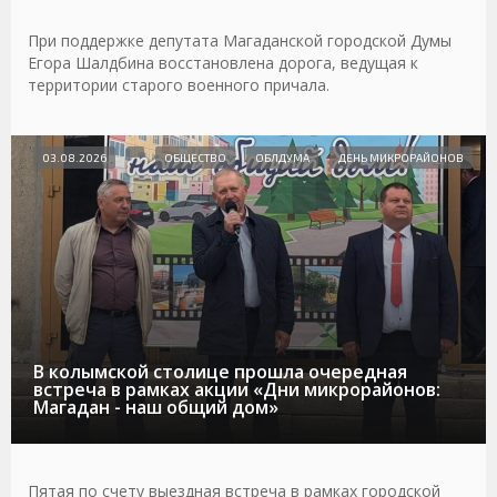
При поддержке депутата Магаданской городской Думы
Егора Шалдбина восстановлена дорога, ведущая к
территории старого военного причала.
03.08.2026
ОБЩЕСТВО
ОБЛДУМА
ДЕНЬ МИКРОРАЙОНОВ
В колымской столице прошла очередная
встреча в рамках акции «Дни микрорайонов:
Магадан - наш общий дом»
Пятая по счету выездная встреча в рамках городской