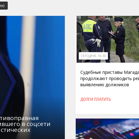
СНО
СЕГОДНЯ, 16:30
Судебные приставы Магад
продолжают проводить ре
выявлению должников
ДОЛГИ ПЛАТИТЬ
отивоправная
ившего в соцсети
стических