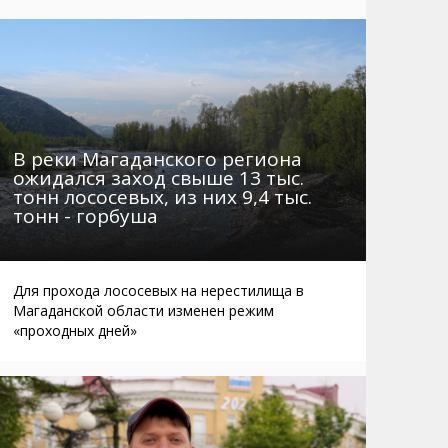
Маршруты. Улицы, остановки
Мошенники
Телефоны
Интернет
Автобусы Магадан – Аэропорт
Жилье
Таблица приливов отливов
Не мусорить
Браконьеры
В реки Магаданского региона
ожидался заход свыше 13 тыс.
тонн лососевых, из них 9,4 тыс.
тонн - горбуша
Для прохода лососевых на нерестилища в
Магаданской области изменен режим
«проходных дней»