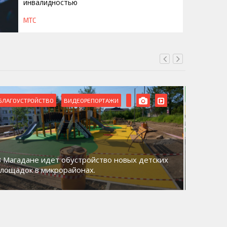
инвалидностью
МТС
БЛАГОУСТРОЙСТВО
ВИДЕОРЕПОРТАЖИ
ВИДЕОРЕ
В Магадане идет обустройство новых детских
Акция «
площадок в микрорайонах.
общий д