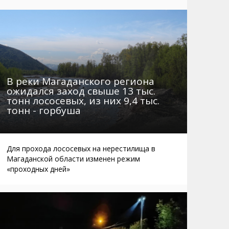
Маршруты. Улицы, остановки
Мошенники
Телефоны
Интернет
Автобусы Магадан – Аэропорт
Жилье
Таблица приливов отливов
Не мусорить
Браконьеры
В реки Магаданского региона
ожидался заход свыше 13 тыс.
тонн лососевых, из них 9,4 тыс.
тонн - горбуша
Для прохода лососевых на нерестилища в
Магаданской области изменен режим
«проходных дней»