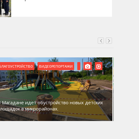
БЛАГОУСТРОЙСТВО
ВИДЕОРЕПОРТАЖИ
ВИДЕОРЕ
В Магадане идет обустройство новых детских
Акция «
площадок в микрорайонах.
общий д