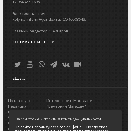
+7 964 455 1698.
Электронная почта:
kolyma-inform@yandex.ru. ICQ 65503543.
Главный редактор Ф.А.Жаров
СОЦИАЛЬНЫЕ СЕТИ
ЕЩЕ...
На главную
Интересное в Магадане
Редакция
"Вечерний Магадан"
портала
Городская доска объявлений
О проекте
Реклама
Файлы cookie и политика конфиденциальности.
Реклама на
Главный туристический портал
На сайте используются cookie-файлы. Продолжая
портале
Колымы