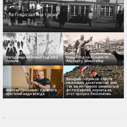
Автовокзал "на троих"
05-июл, 12:08
Магаданцы на Новый год лису
Новый год на Колыме по
топили
Альберту Эйнштейну
Валерий Остриков: Спустя
несколько десятилетий, мне
так же интересно заниматься
Алексей Грошевик: Удивлять
фотографией, изучать ее,
зрителей надо всегда.
этот процесс бесконечен.