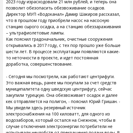
2023 году израсходовали 21 млн рублей, и теперь она
позволит обезопасить обезвоживание осадков.
Директор МУП «Водоканал» Дамир Шакиров рассказал,
что в прошлом году приобрели насос на насосную
станцию сырого осадка, а на станцию обеззараживания
– ультрафиолетовые лампы.
Как пояснил градоначальник, очистные сооружения
открывались в 2017 году, с тех пор прошло уже больше
шести лет. В процессе эксплуатации появляются какие-
то неточности в проекте, и идет постоянная
доработка, совершенствование.
- Сегодня мы посмотрели, как работают центрифуги.
Это важная вещь, ранее мы покупали за счет средств
муниципалитета одну шведскую центрифугу, сейчас
закупили турецкую. Она обезвоживает осадок и далее
кек отправляется на полигон, - пояснил Юрий Гришан. -
Мы увидели здесь резервный источник
электроснабжения на 100 киловатт, для одного из
водозаборов, который остался на Снежном, чтобы в
случае отключения электроэнергии потребители не
испытывали неудобств от прекращения подачи воды. В