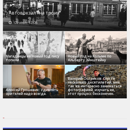
Автовокзал "на троих"
05-июл, 12:08
Магаданцы на Новый год лису
Новый год на Колыме по
топили
Альберту Эйнштейну
Валерий Остриков: Спустя
несколько десятилетий, мне
так же интересно заниматься
Алексей Грошевик: Удивлять
фотографией, изучать ее,
зрителей надо всегда.
этот процесс бесконечен.