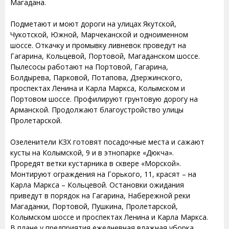
Магадана.
Подметают и моют дороги на улицах Якутской,
Чукотской, Южной, Марчеканской и одноименном
шоссе. Откачку и промывку ливневок проведут на
Гагарина, Кольцевой, Портовой, Магаданском шоссе.
Пылесосы работают на Портовой, Гагарина,
Болдырева, Парковой, Потапова, Дзержинского,
проспектах Ленина и Карла Маркса, Колымском и
Портовом шоссе. Профилируют грунтовую дорогу на
Арманской. Продолжают благоустройство улицы
Пролетарской.
Озеленители КЗХ готовят посадочные места и сажают
кусты на Колымской, 9 и в этнопарке «Дюкча».
Проредят ветки кустарника в сквере «Морской».
Монтируют ограждения на Горького, 11, красят – на
Карла Маркса – Кольцевой. Остановки ожидания
приведут в порядок на Гагарина, Набережной реки
Магаданки, Портовой, Пушкина, Пролетарской,
Колымском шоссе и проспектах Ленина и Карла Маркса.
В плане у предприятия ежедневная влажная уборка