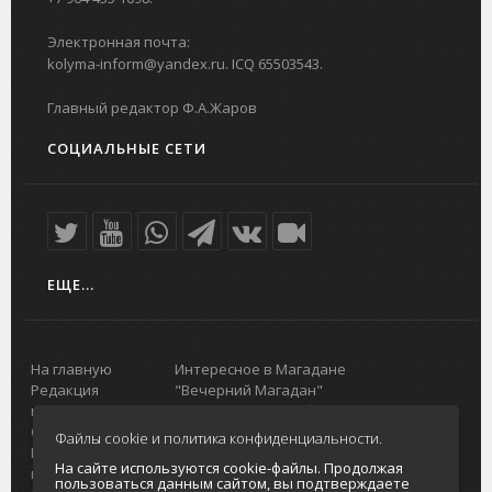
Электронная почта:
kolyma-inform@yandex.ru. ICQ 65503543.
Главный редактор Ф.А.Жаров
СОЦИАЛЬНЫЕ СЕТИ
ЕЩЕ...
На главную
Интересное в Магадане
Редакция
"Вечерний Магадан"
портала
Городская доска объявлений
О проекте
Реклама
Файлы cookie и политика конфиденциальности.
Реклама на
Главный туристический портал
На сайте используются cookie-файлы. Продолжая
портале
Колымы
пользоваться данным сайтом, вы подтверждаете