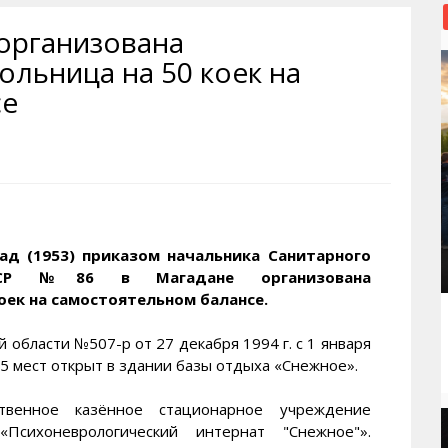
рактивная карта
ториум
Кинохроника Магадана
УМВД
 организована
и о Колыме
т
3D районы города
Косторезы Магадана
ольница на 50 коек на
ители экрана. Заставки
оустройство
Фотоальбом
Профсоюзы
се
йн вебкамеры в Магадане
ека
Соцподдержка
олыжная школа
Рыбу ловим
енты
Магадан в Instagram
зад (1953) приказом начальника Санитарного
ССР №86 в Магадане организована
оек на самостоятельном балансе.
области №507-р от 27 декабря 1994 г. с 1 января
65 мест открыт в здании базы отдыха «Снежное».
твенное казённое стационарное учреждение
Психоневрологический интернат "Снежное"».