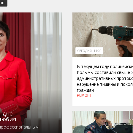
СНО
СЕГОДНЯ, 14:00
В текущем году полицейск
Колымы составили свыше 
административных протоко
нарушение тишины и покоя
граждан
РЕМОНТ
 дне –
любия
 профессиональным