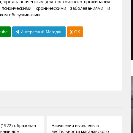
, предназначенным для постоянного проживания
психическими хроническими заболеваниями и
ком обслуживании.
tube
Интересный Магадан
ОК
31.01.2012
 (1972) образован
Нарушения выявлены в
ьный дом-
деятельности магаданского