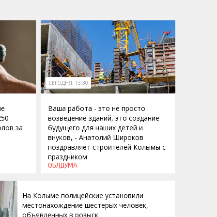
СЕГОДНЯ, 13:30
ие
Ваша работа - это не просто
250
возведение зданий, это создание
лов за
будущего для наших детей и
внуков, - Анатолий Широков
поздравляет строителей Колымы с
праздником
ОБЛДУМА
На Колыме полицейские установили
местонахождение шестерых человек,
объявленных в розыск