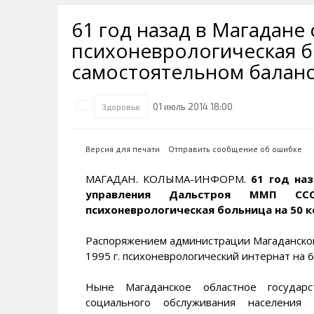
Транспортная инфраструктура
Губернатор
Инте
Кван
61 год назад в Магадане
Их надо знать. Галерея славы
Наркоте нет
Песн
Визи
Колымы
психоневрологическая б
Аэропорт Магадан
Хран
Благ
самостоятельном балан
Достопримечательности
Магадана и области
Полицейских не бить
Онла
Ипот
Туристическик маршруты
Сельское хозяйство
Горн
01 июль 2014 18:00
Здоровье
Аварии ДТП
Алим
Версия для печати
Отправить сообщение об ошибке
МАГАДАН. КОЛЫМА-ИНФОРМ.
61 год на
управления Дальстроя ММП С
психоневрологическая больница на 50 к
Распоряжением администрации Магаданской 
1995 г. психоневрологический интернат на 
Ныне Магаданское областное государс
социального обслуживания населения «