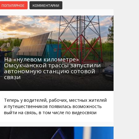
Маршруты. Улицы, остановки
Мошенники
ПОПУЛЯРНОЕ
КОММЕНТАРИИ
Телефоны
Интернет
Автобусы Магадан – Аэропорт
Жилье
Таблица приливов отливов
Не мусорить
Браконьеры
На «нулевом километре»
Омсукчанской трассы запустили
автономную станцию сотовой
связи
Теперь у водителей, рабочих, местных жителей
и путешественников появилась возможность
выйти на связь, в том числе по видеосвязи