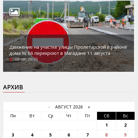
Движение на участке улицы Пролетарской в районе
дома № 66 перекроют в Магадане 11 августа
05-авг, 09:39
АРХИВ
«
АВГУСТ 2026 »
Пн
Вт
Ср
Чт
Пт
Сб
Вс
1
2
3
4
5
6
7
8
9