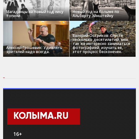
Магаданцы на Новый год лису
Новый год на Колыме по
топили
Альберту Эйнштейну
Валерий Остриков: Спустя
несколько десятилетий, мне
так же интересно заниматься
Алексей Грошевик: Удивлять
фотографией, изучать ее,
зрителей надо всегда.
этот процесс бесконечен.
КОЛЫМА.RU
16+