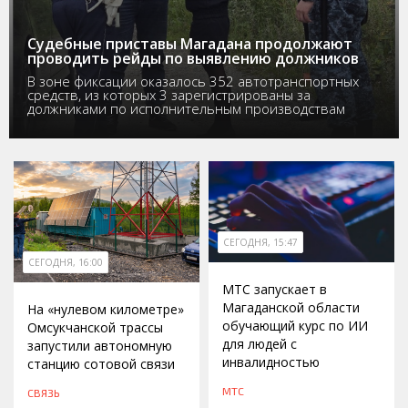
Судебные приставы Магадана продолжают
проводить рейды по выявлению должников
В зоне фиксации оказалось 352 автотранспортных
средств, из которых 3 зарегистрированы за
должниками по исполнительным производствам
СЕГОДНЯ, 15:47
СЕГОДНЯ, 16:00
МТС запускает в
Магаданской области
На «нулевом километре»
обучающий курс по ИИ
Омсукчанской трассы
для людей с
запустили автономную
инвалидностью
станцию сотовой связи
МТС
СВЯЗЬ