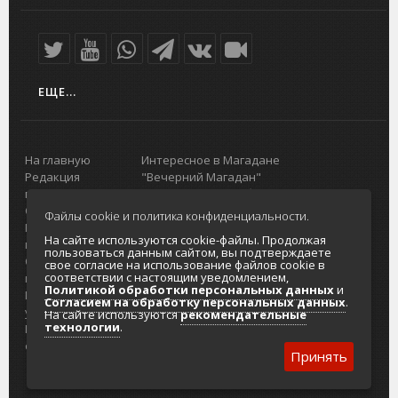
ЕЩЕ...
На главную
Интересное в Магадане
Редакция
"Вечерний Магадан"
портала
Городская доска объявлений
О проекте
Реклама
Файлы cookie и политика конфиденциальности.
Реклама на
Главный туристический портал
На сайте используются cookie-файлы. Продолжая
портале
Колымы
пользоваться данным сайтом, вы подтверждаете
Отзывы и
Политика в отношении обработки
свое согласие на использование файлов cookie в
соответствии с настоящим уведомлением,
предложения
персональных данных
Политикой обработки персональных данных
и
Интернет-
Согласие на обработку персональных
Согласием на обработку персональных данных
.
услуги
данных
На сайте используются
рекомендательные
технологии
.
Разработка
сайтов
Принять