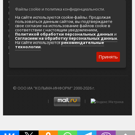
портала
Городская доска объявлений
О проекте
Реклама
Файлы cookie и политика конфиденциальности.
Реклама на
Главный туристический портал
На сайте используются cookie-файлы. Продолжая
портале
Колымы
пользоваться данным сайтом, вы подтверждаете
Отзывы и
Политика в отношении обработки
свое согласие на использование файлов cookie в
соответствии с настоящим уведомлением,
предложения
персональных данных
Политикой обработки персональных данных
и
Интернет-
Согласие на обработку персональных
Согласием на обработку персональных данных
.
услуги
данных
На сайте используются
рекомендательные
технологии
.
Разработка
сайтов
Принять
© ООО ИА "КОЛЫМА-ИНФОРМ" 2000-2026 г.