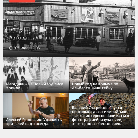
Автовокзал "на троих"
05-июл, 12:08
Магаданцы на Новый год лису
Новый год на Колыме по
топили
Альберту Эйнштейну
Валерий Остриков: Спустя
несколько десятилетий, мне
так же интересно заниматься
Алексей Грошевик: Удивлять
фотографией, изучать ее,
зрителей надо всегда.
этот процесс бесконечен.