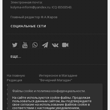
Электронная почта:
kolyma-inform@yandex.ru. ICQ 65503543.
Главный редактор Ф.А.Жаров
СОЦИАЛЬНЫЕ СЕТИ
ЕЩЕ...
На главную
Интересное в Магадане
Редакция
"Вечерний Магадан"
портала
Городская доска объявлений
О проекте
Реклама
Файлы cookie и политика конфиденциальности.
Реклама на
Главный туристический портал
На сайте используются cookie-файлы. Продолжая
портале
Колымы
пользоваться данным сайтом, вы подтверждаете
Отзывы и
Политика в отношении обработки
свое согласие на использование файлов cookie в
соответствии с настоящим уведомлением,
предложения
персональных данных