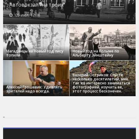
Автовокзал "на троих"
05-июл, 12:08
Магаданцы на Новый год лису
Новый год на Колыме по
топили
Альберту Эйнштейну
Валерий Остриков: Спустя
несколько десятилетий, мне
так же интересно заниматься
Алексей Грошевик: Удивлять
фотографией, изучать ее,
зрителей надо всегда.
этот процесс бесконечен.