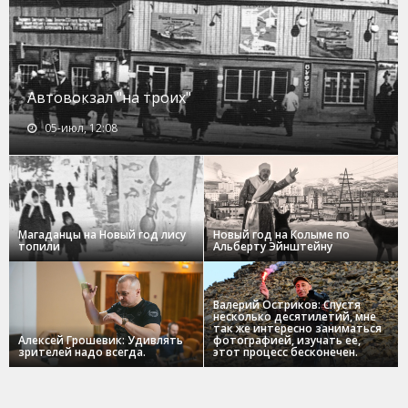
Автовокзал "на троих"
05-июл, 12:08
Магаданцы на Новый год лису
Новый год на Колыме по
топили
Альберту Эйнштейну
Валерий Остриков: Спустя
несколько десятилетий, мне
так же интересно заниматься
Алексей Грошевик: Удивлять
фотографией, изучать ее,
зрителей надо всегда.
этот процесс бесконечен.