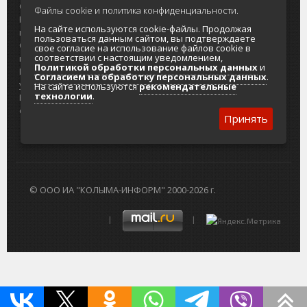
О проекте
Реклама
Файлы cookie и политика конфиденциальности.
Реклама на
Главный туристический портал
На сайте используются cookie-файлы. Продолжая
портале
Колымы
пользоваться данным сайтом, вы подтверждаете
Отзывы и
Политика в отношении обработки
свое согласие на использование файлов cookie в
соответствии с настоящим уведомлением,
предложения
персональных данных
Политикой обработки персональных данных
и
Интернет-
Согласие на обработку персональных
Согласием на обработку персональных данных
.
услуги
данных
На сайте используются
рекомендательные
технологии
.
Разработка
сайтов
Принять
© ООО ИА "КОЛЫМА-ИНФОРМ" 2000-2026 г.