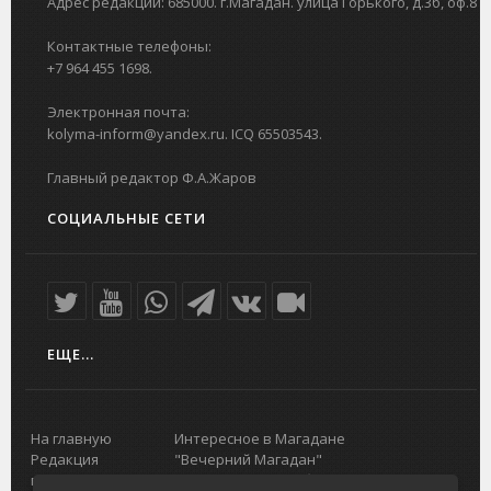
Адрес редакции: 685000. г.Магадан. улица Горького, д.3б, оф.8
Контактные телефоны:
+7 964 455 1698.
Электронная почта:
kolyma-inform@yandex.ru. ICQ 65503543.
Главный редактор Ф.А.Жаров
СОЦИАЛЬНЫЕ СЕТИ
ЕЩЕ...
На главную
Интересное в Магадане
Редакция
"Вечерний Магадан"
портала
Городская доска объявлений