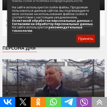
Файлы cookie и политика конфиденциальности.
участием мототранспортных средств
На сайте используются cookie-файлы. Продолжая
пользоваться данным сайтом, вы подтверждаете
свое согласие на использование файлов cookie в
соответствии с настоящим уведомлением,
На Колыме госавтоинспекторы подвели итоги
Политикой обработки персональных данных
и
Согласием на обработку персональных данных
.
профилактического мероприятия «Мототранспорт»
На сайте используются
рекомендательные
технологии
.
Принять
ПЕРСОНА ДНЯ
30.04.2026
НОВОСТИ
ПЕРСОНА ДНЯ
ТИХРЫБКОМ
Михаил Котов: колымские рыбаки готовятся к
сюрпризам на лососевой путине