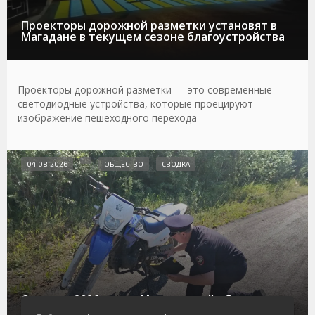
Проекторы дорожной разметки установят в
Магадане в текущем сезоне благоустройства
Проекторы дорожной разметки — это современные
светодиодные устройства, которые проецируют
изображение пешеходного перехода
04.08.2026
ОБЩЕСТВО
СВОДКА
С начала 2026 года в Магаданской области
произошло восемь дорожных аварий с