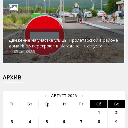
Движение на участке улицы Пролетарской в районе
дома № 66 перекроют в Магадане 11 августа
05-авг, 09:39
АРХИВ
«
АВГУСТ 2026 »
Пн
Вт
Ср
Чт
Пт
Сб
Вс
1
2
3
4
5
6
7
8
9