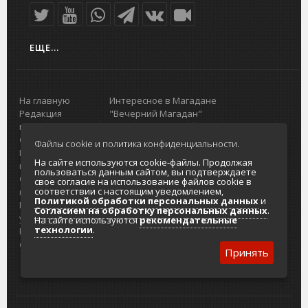
ЕЩЕ...
На главную
Интересное в Магадане
Редакция
"Вечерний Магадан"
портала
Городская доска объявлений
О проекте
Реклама
Файлы cookie и политика конфиденциальности.
Реклама на
Главный туристический портал
На сайте используются cookie-файлы. Продолжая
портале
Колымы
пользоваться данным сайтом, вы подтверждаете
Отзывы и
Политика в отношении обработки
свое согласие на использование файлов cookie в
соответствии с настоящим уведомлением,
предложения
персональных данных
Политикой обработки персональных данных
и
Интернет-
Согласие на обработку персональных
Согласием на обработку персональных данных
.
услуги
данных
На сайте используются
рекомендательные
технологии
.
Разработка
сайтов
Принять