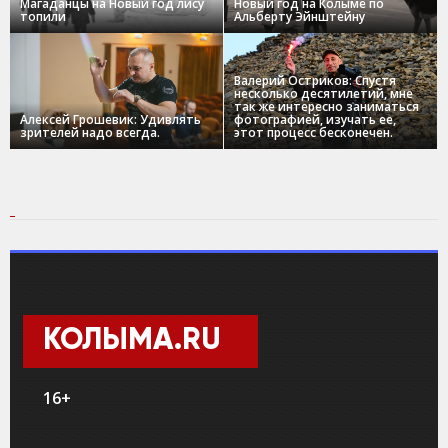
Магаданцы на Новый год лису
Новый год на Колыме по
топили
Альберту Эйнштейну
Валерий Остриков: Спустя
несколько десятилетий, мне
так же интересно заниматься
Алексей Грошевик: Удивлять
фотографией, изучать ее,
зрителей надо всегда.
этот процесс бесконечен.
КОЛЫМА.RU
16+