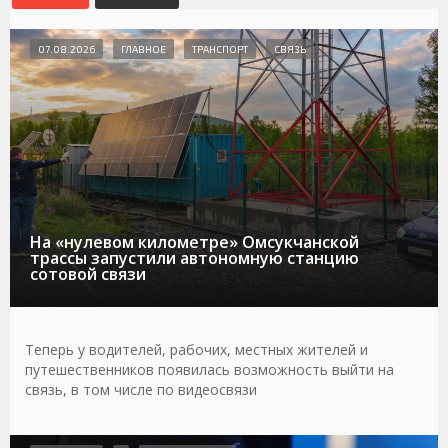
07.08.2026
ГЛАВНОЕ
ТРАНСПОРТ
СВЯЗЬ
На «нулевом километре» Омсукчанской
трассы запустили автономную станцию
сотовой связи
Теперь у водителей, рабочих, местных жителей и
путешественников появилась возможность выйти на
связь, в том числе по видеосвязи