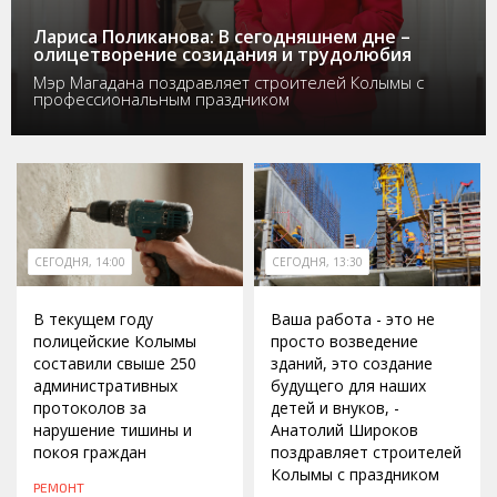
Лариса Поликанова: В сегодняшнем дне –
олицетворение созидания и трудолюбия
Мэр Магадана поздравляет строителей Колымы с
профессиональным праздником
СЕГОДНЯ, 14:00
СЕГОДНЯ, 13:30
В текущем году
Ваша работа - это не
полицейские Колымы
просто возведение
составили свыше 250
зданий, это создание
административных
будущего для наших
протоколов за
детей и внуков, -
нарушение тишины и
Анатолий Широков
покоя граждан
поздравляет строителей
Колымы с праздником
РЕМОНТ