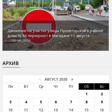
Движение на участке улицы Пролетарской в районе
дома № 66 перекроют в Магадане 11 августа
05-авг, 09:39
АРХИВ
«
АВГУСТ 2026 »
Пн
Вт
Ср
Чт
Пт
Сб
Вс
1
2
3
4
5
6
7
8
9
10
11
12
13
14
15
16