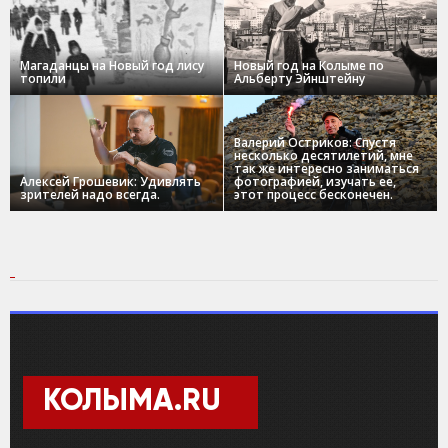
Магаданцы на Новый год лису
Новый год на Колыме по
топили
Альберту Эйнштейну
Валерий Остриков: Спустя
несколько десятилетий, мне
так же интересно заниматься
Алексей Грошевик: Удивлять
фотографией, изучать ее,
зрителей надо всегда.
этот процесс бесконечен.
КОЛЫМА.RU