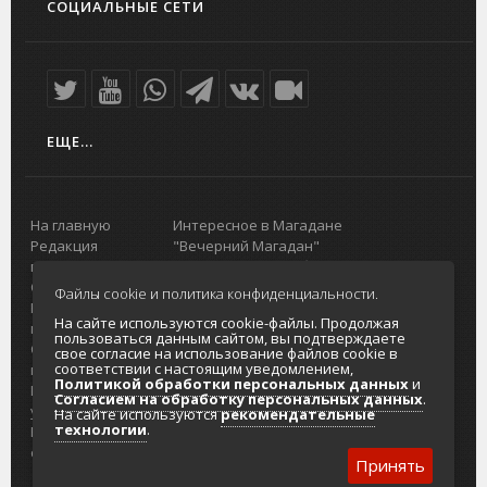
СОЦИАЛЬНЫЕ СЕТИ
ЕЩЕ...
На главную
Интересное в Магадане
Редакция
"Вечерний Магадан"
портала
Городская доска объявлений
О проекте
Реклама
Файлы cookie и политика конфиденциальности.
Реклама на
Главный туристический портал
На сайте используются cookie-файлы. Продолжая
портале
Колымы
пользоваться данным сайтом, вы подтверждаете
Отзывы и
Политика в отношении обработки
свое согласие на использование файлов cookie в
соответствии с настоящим уведомлением,
предложения
персональных данных
Политикой обработки персональных данных
и
Интернет-
Согласие на обработку персональных
Согласием на обработку персональных данных
.
услуги
данных
На сайте используются
рекомендательные
технологии
.
Разработка
сайтов
Принять