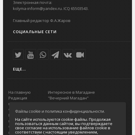
Электронная почта:
kolyma-inform@yandex.ru. ICQ 65503543.
Главный редактор Ф.А.Жаров
СОЦИАЛЬНЫЕ СЕТИ
ЕЩЕ...
На главную
Интересное в Магадане
Редакция
"Вечерний Магадан"
портала
Городская доска объявлений
О проекте
Реклама
Файлы cookie и политика конфиденциальности.
Реклама на
Главный туристический портал
На сайте используются cookie-файлы. Продолжая
портале
Колымы
пользоваться данным сайтом, вы подтверждаете
Отзывы и
Политика в отношении обработки
свое согласие на использование файлов cookie в
соответствии с настоящим уведомлением,
предложения
персональных данных