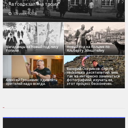
Автовокзал "на троих"
05-июл, 12:08
Магаданцы на Новый год лису
Новый год на Колыме по
топили
Альберту Эйнштейну
Валерий Остриков: Спустя
несколько десятилетий, мне
так же интересно заниматься
Алексей Грошевик: Удивлять
фотографией, изучать ее,
зрителей надо всегда.
этот процесс бесконечен.