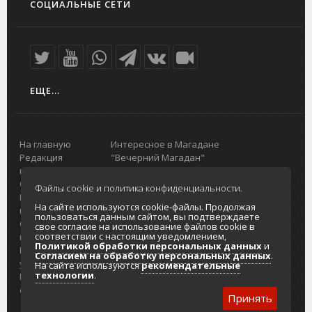
СОЦИАЛЬНЫЕ СЕТИ
ЕЩЕ...
На главную
Интересное в Магадане
Редакция
"Вечерний Магадан"
портала
Городская доска объявлений
О проекте
Реклама
Файлы cookie и политика конфиденциальности.
Реклама на
Главный туристический портал
На сайте используются cookie-файлы. Продолжая
портале
Колымы
пользоваться данным сайтом, вы подтверждаете
Отзывы и
Политика в отношении обработки
свое согласие на использование файлов cookie в
соответствии с настоящим уведомлением,
предложения
персональных данных
Политикой обработки персональных данных
и
Интернет-
Согласие на обработку персональных
Согласием на обработку персональных данных
.
услуги
данных
На сайте используются
рекомендательные
технологии
.
Разработка
сайтов
Принять