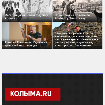
Магаданцы на Новый год лису
Новый год на Колыме по
топили
Альберту Эйнштейну
Валерий Остриков: Спустя
несколько десятилетий, мне
так же интересно заниматься
Алексей Грошевик: Удивлять
фотографией, изучать ее,
зрителей надо всегда.
этот процесс бесконечен.
КОЛЫМА.RU