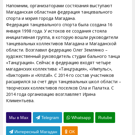
Напомним, организаторами состязания выступают
Магаданская областная федерация танцевального
спорта и мэрия города Магадана.
Федерация танцевального спорта была создана 16
января 1998 года. У истоков ее создания стояла
инициативная группа, в которую вошли руководители
танцевальных коллективов Магадана и Магаданской
области. Возглавил федерацию Олег Землянко –
художественный руководитель студии бального танца
«Танцграция». Сейчас в федерацию входят четыре
магаданских коллектива: «Танцграция», «Импульс»,
«Виктория» и «Kristall». С 2014-го состав участников
расширился за счет двух танцевальных школ области –
творческих коллективов поселков Ола и Палатка. С
2014 года организацию возглавляет Ирина
Климентьева.
Мы в Max
Telegram
Whatsapp
Rutube
Интересный Магадан
ОК