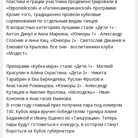
пластики и грации участники продемонстрировали в
«Европейской» и «Латиноамериканской» программе.
Кроме того, традиционно провели кубковые
соревнования по отдельным видам танцев.
В возрастных категориях лучшими стали: «Дети 1» -
Антон Динул и Анна Маркина, «Юниоры 1» - Александр
Созоник и Анна Киц, «Юниоры 2» - Святослав Диканев и
Елизавета Крылова. Все они - воспитанники клуба
«Модест».
Призерами «Кубка мэра» стали: «Дети 1» - Матвей
Красулин и Алина Скрастина, «Дети 2» - Никита
Тарабрин и Ева Берендеева, Руслан Фролов и
Анастасия Романцова, «Юниоры 2» - Александр
Кутищев и Амелия Фролова, «Молодежь» - Иван
Кононов и Анастасия Еманова.
В этом году главный приз получила пара под номером
100. Кубок мэра вручен победителям турнира Алине
Баданиной и Ивану Ещенко из «Танцграции». Теперь
пары будут готовиться к конкурсу, в котором станут
бороться за Кубок губернатора.