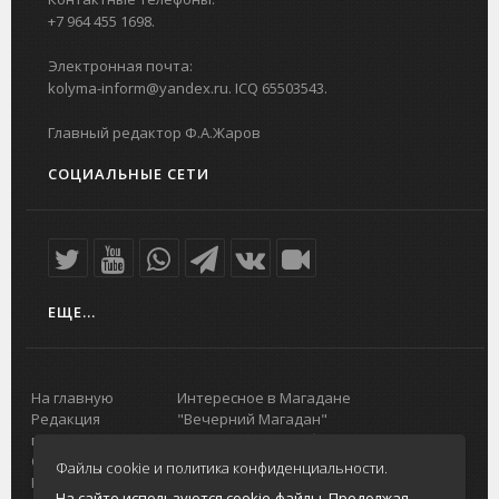
+7 964 455 1698.
Электронная почта:
kolyma-inform@yandex.ru. ICQ 65503543.
Главный редактор Ф.А.Жаров
СОЦИАЛЬНЫЕ СЕТИ
ЕЩЕ...
На главную
Интересное в Магадане
Редакция
"Вечерний Магадан"
портала
Городская доска объявлений
О проекте
Реклама
Файлы cookie и политика конфиденциальности.
Реклама на
Главный туристический портал
На сайте используются cookie-файлы. Продолжая