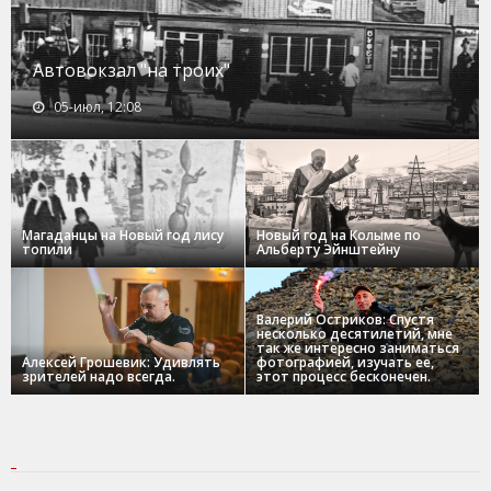
Автовокзал "на троих"
05-июл, 12:08
Магаданцы на Новый год лису
Новый год на Колыме по
топили
Альберту Эйнштейну
Валерий Остриков: Спустя
несколько десятилетий, мне
так же интересно заниматься
Алексей Грошевик: Удивлять
фотографией, изучать ее,
зрителей надо всегда.
этот процесс бесконечен.