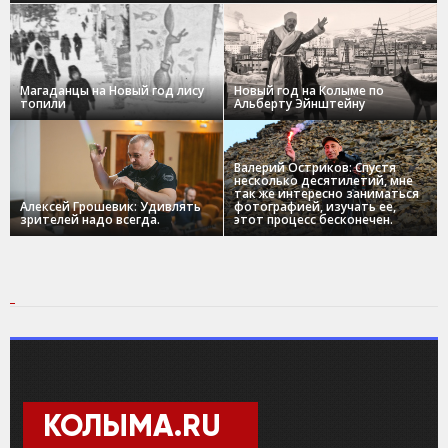
Магаданцы на Новый год лису
Новый год на Колыме по
топили
Альберту Эйнштейну
Валерий Остриков: Спустя
несколько десятилетий, мне
так же интересно заниматься
Алексей Грошевик: Удивлять
фотографией, изучать ее,
зрителей надо всегда.
этот процесс бесконечен.
КОЛЫМА.RU