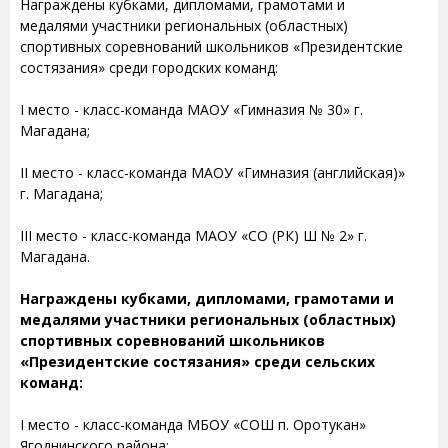
Награждены кубками, дипломами, грамотами и
медалями участники региональных (областных)
спортивных соревнований школьников «Президентские
состязания» среди городских команд:
I место - класс-команда МАОУ «Гимназия № 30» г.
Магадана;
II место - класс-команда МАОУ «Гимназия (английская)»
г. Магадана;
III место - класс-команда МАОУ «СО (РК) Ш № 2» г.
Магадана.
Награждены кубками, дипломами, грамотами и
медалями участники региональных (областных)
спортивных соревнований школьников
«Президентские состязания» среди сельских
команд:
I место - класс-команда МБОУ «СОШ п. Оротукан»
Ягоднинского района;