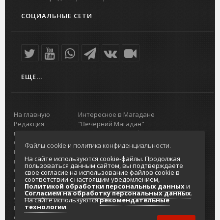
СОЦИАЛЬНЫЕ СЕТИ
ЕЩЕ...
На главную
Интересное в Магадане
Редакция
"Вечерний Магадан"
портала
Городская доска объявлений
О проекте
Реклама
Файлы cookie и политика конфиденциальности.
Реклама на
Главный туристический портал
На сайте используются cookie-файлы. Продолжая
портале
Колымы
пользоваться данным сайтом, вы подтверждаете
Отзывы и
Политика в отношении обработки
свое согласие на использование файлов cookie в
соответствии с настоящим уведомлением,
предложения
персональных данных
Политикой обработки персональных данных
и
Интернет-
Согласие на обработку персональных
Согласием на обработку персональных данных
.
услуги
данных
На сайте используются
рекомендательные
технологии
.
Разработка
сайтов