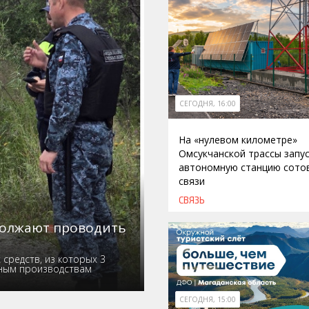
СЕГОДНЯ, 16:00
На «нулевом километре»
Омсукчанской трассы запу
автономную станцию сото
связи
СВЯЗЬ
должают проводить
средств, из которых 3
ьным производствам
СЕГОДНЯ, 15:00