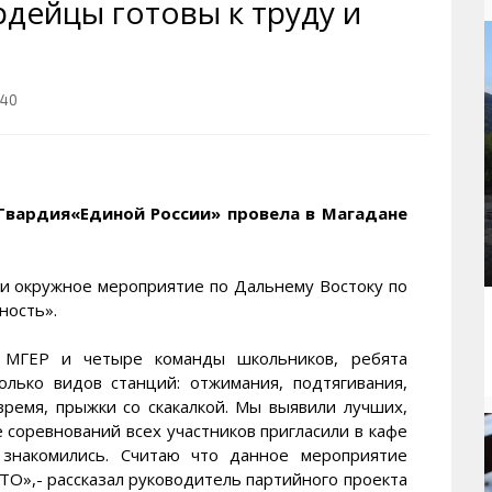
дейцы готовы к труду и
рактивная карта
ториум
Кинохроника Магадана
УМВД
и о Колыме
т
3D районы города
Косторезы Магадана
ители экрана. Заставки
оустройство
Фотоальбом
Профсоюзы
:40
йн вебкамеры в Магадане
ека
Соцподдержка
олыжная школа
Рыбу ловим
енты
Магадан в Instagram
вардия«Единой России» провела в Магадане
и окружное мероприятие по Дальнему Востоку по
ность».
ы МГЕР и четыре команды школьников, ребята
олько видов станций: отжимания, подтягивания,
время, прыжки со скакалкой. Мы выявили лучших,
 соревнований всех участников пригласили в кафе
знакомились. Считаю что данное мероприятие
ТО»,- рассказал руководитель партийного проекта