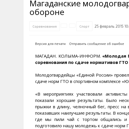
Магаданские молодогвар
Транспортная инфраструктура
Губернатор
Инте
Кван
обороне
Их надо знать. Галерея славы
Наркоте нет
Песн
Визи
Колымы
Аэропорт Магадан
Хран
Благ
25 февраль 2015 10
Соревнования
Спорт
Достопримечательности
Магадана и области
Полицейских не бить
Онла
Ипот
Туристическик маршруты
Сельское хозяйство
Горн
Версия для печати
Отправить сообщение об ошибке
Аварии ДТП
Алим
МАГАДАН. КОЛЫМА-ИНФОРМ.
«Молодая Г
соревнования по сдаче нормативов ГТО
Молодогвардейцы «Единой России» провел
сдаче норм ГТО в спортивном комплексе «Ю
«В мероприятиях участвовали активист
показали хорошие результаты. Было неск
прыжки в длину, челночный бег, пресс на 
показавших наилучшие результаты. В конце
где мы пили чай с тортом общались и 
подготовило нашу молодежь к сдаче норм Г