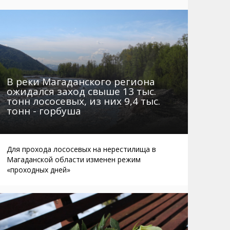
Маршруты. Улицы, остановки
Мошенники
Телефоны
Интернет
Автобусы Магадан – Аэропорт
Жилье
Таблица приливов отливов
Не мусорить
Браконьеры
В реки Магаданского региона
ожидался заход свыше 13 тыс.
тонн лососевых, из них 9,4 тыс.
тонн - горбуша
Для прохода лососевых на нерестилища в
Магаданской области изменен режим
«проходных дней»