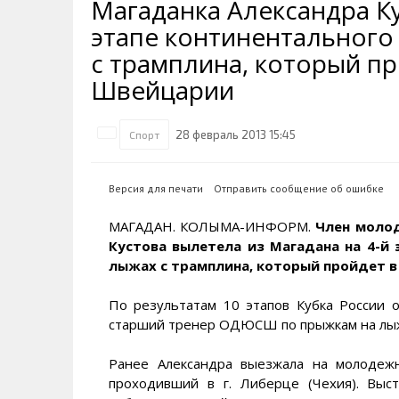
Магаданка Александра Ку
Транспортная инфраструктура
Губернатор
Инте
Кван
этапе континентального
Их надо знать. Галерея славы
Наркоте нет
Песн
Визи
Колымы
с трамплина, который пр
Аэропорт Магадан
Хран
Благ
Швейцарии
Достопримечательности
Магадана и области
Полицейских не бить
Онла
Ипот
Туристическик маршруты
Сельское хозяйство
Горн
28 февраль 2013 15:45
Спорт
Аварии ДТП
Алим
Версия для печати
Отправить сообщение об ошибке
МАГАДАН. КОЛЫМА-ИНФОРМ.
Член моло
Кустова вылетела из Магадана на 4-й 
лыжах с трамплина, который пройдет в
По результатам 10 этапов Кубка России 
старший тренер ОДЮСШ по прыжкам на лыж
Ранее Александра выезжала на молодеж
проходивший в г. Либерце (Чехия). Выст