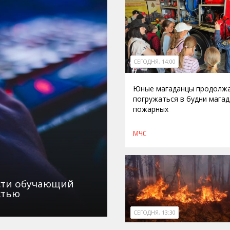
СЕГОДНЯ, 14:00
Юные магаданцы продолж
погружаться в будни магад
пожарных
МЧС
асти обучающий
стью
СЕГОДНЯ, 13:30