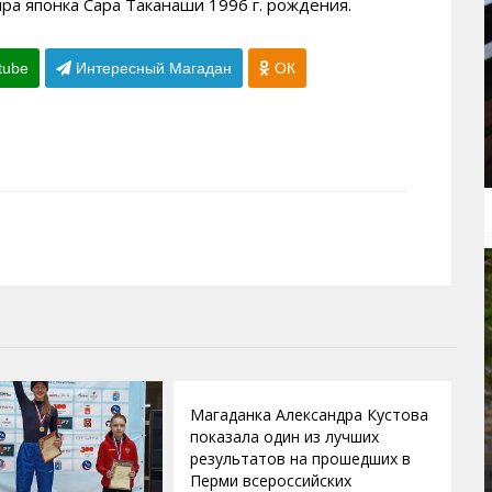
ра японка Сара Таканаши 1996 г. рождения.
tube
Интересный Магадан
ОК
25.03.2011
Магаданка Александра Кустова
показала один из лучших
результатов на прошедших в
Перми всероссийских