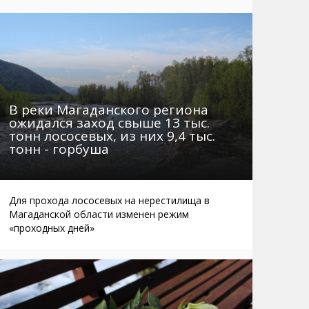
Маршруты. Улицы, остановки
Мошенники
Телефоны
Интернет
Автобусы Магадан – Аэропорт
Жилье
Таблица приливов отливов
Не мусорить
Браконьеры
В реки Магаданского региона
ожидался заход свыше 13 тыс.
тонн лососевых, из них 9,4 тыс.
тонн - горбуша
Для прохода лососевых на нерестилища в
Магаданской области изменен режим
«проходных дней»