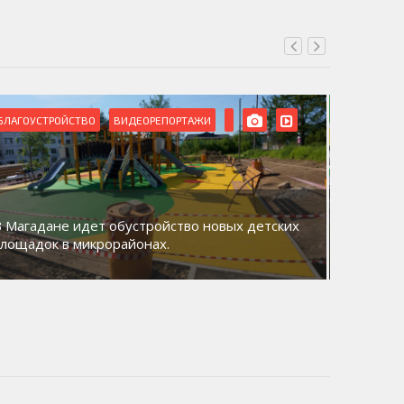
БЛАГОУСТРОЙСТВО
ВИДЕОРЕПОРТАЖИ
ВИДЕОРЕ
В Магадане идет обустройство новых детских
Акция «
площадок в микрорайонах.
общий д