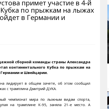
стова примет участие в 4-й
рактивная карта
ториум
Кинохроника Магадана
УМВД
 Кубка по прыжкам на лыжах
и о Колыме
т
3D районы города
Косторезы Магадана
ойдет в Германии и
ители экрана. Заставки
оустройство
Фотоальбом
Профсоюзы
йн вебкамеры в Магадане
ека
Соцподдержка
олыжная школа
Рыбу ловим
енты
Магадан в Instagram
дежной сборной команды страны Александра
этап континентального Кубка по прыжкам на
 Германии и Швейцарии.
она лидирует в общем зачете, об этом сообщил
ах с трамплина Дмитрий ДУКА.
ный чемпионат мира по лыжным видам спорта,
упая на трамплине К-95, заняла 21-е место. А