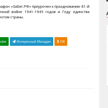
рафон «ЗаБег.РФ» приурочен к празднованию 81-й
нной войне 1941-1945 годов и Году единства
нтом страны.
tube
Интересный Магадан
ОК