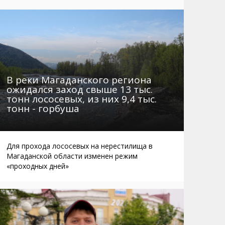
Маршруты. Улицы, остановки
Мошенники
Телефоны
Интернет
Автобусы Магадан – Аэропорт
Жилье
Таблица приливов отливов
Не мусорить
Браконьеры
В реки Магаданского региона
ожидался заход свыше 13 тыс.
тонн лососевых, из них 9,4 тыс.
тонн - горбуша
Для прохода лососевых на нерестилища в
Магаданской области изменен режим
«проходных дней»