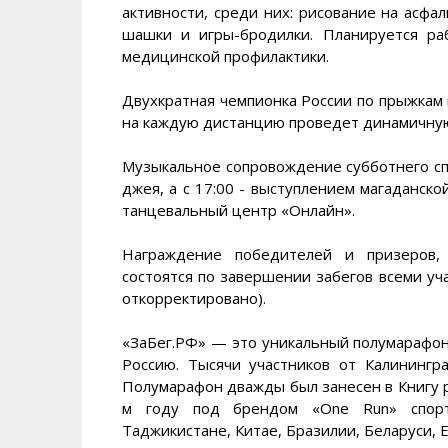
активности, среди них: рисование на асфа
шашки и игры-бродилки. Планируется р
медицинской профилактики.
Двухкратная чемпионка России по прыжкам 
на каждую дистанцию проведет динамичную
Музыкальное сопровождение субботнего сп
джея, а с 17:00 - выступлением магаданско
танцевальный центр «Онлайн».
Награждение победителей и призеров,
состоятся по завершении забегов всеми уч
откорректировано).
«ЗаБег.РФ» — это уникальный полумарафон
Россию. Тысячи участников от Калинингр
Полумарафон дважды был занесен в Книгу р
м году под брендом «One Run» спортс
Таджикистане, Китае, Бразилии, Беларуси, Е