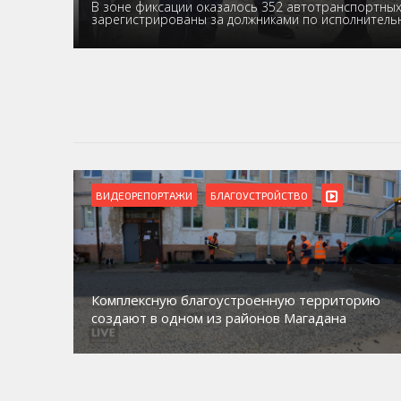
В зоне фиксации оказалось 352 автотранспортных 
зарегистрированы за должниками по исполнител
ВИДЕОРЕПОРТАЖИ
Магадан присоединился к пилотному проекту
орию
по работе с несовершеннолетними из групп
социального риска «Переправа»