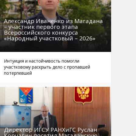
Александр Иваненко из Магадана
– участник первого этапа
Всероссийского конкурса
«Народный участковый – 2026»
Интуиция и настойчивость помогли
участковому раскрыть дело с пропавшей
потерпевшей
Директор ИГСУ РАНХиГС Руслан
Корчагин посетил Магаданскую