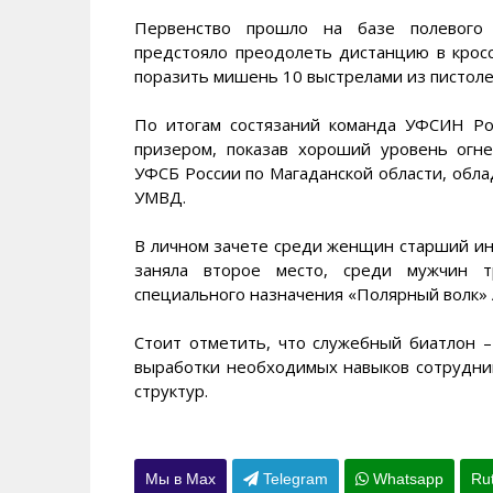
Первенство прошло на базе полевого у
предстояло преодолеть дистанцию в крос
поразить мишень 10 выстрелами из пистоле
По итогам состязаний команда УФСИН Ро
призером, показав хороший уровень огне
УФСБ России по Магаданской области, обл
УМВД.
В личном зачете среди женщин старший и
заняла второе место, среди мужчин т
специального назначения «Полярный волк» 
Стоит отметить, что служебный биатлон 
выработки необходимых навыков сотрудни
структур.
Мы в Max
Telegram
Whatsapp
Ru