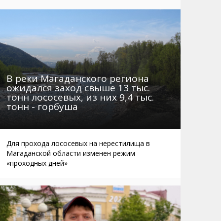
Маршруты. Улицы, остановки
Мошенники
Телефоны
Интернет
Автобусы Магадан – Аэропорт
Жилье
Таблица приливов отливов
Не мусорить
Браконьеры
В реки Магаданского региона
ожидался заход свыше 13 тыс.
тонн лососевых, из них 9,4 тыс.
тонн - горбуша
Для прохода лососевых на нерестилища в
Магаданской области изменен режим
«проходных дней»