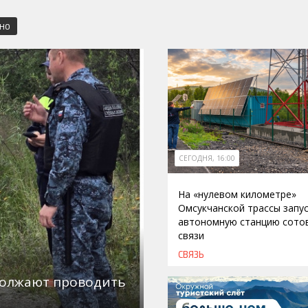
СНО
СЕГОДНЯ, 16:00
На «нулевом километре»
Омсукчанской трассы запу
автономную станцию сото
связи
СВЯЗЬ
должают проводить