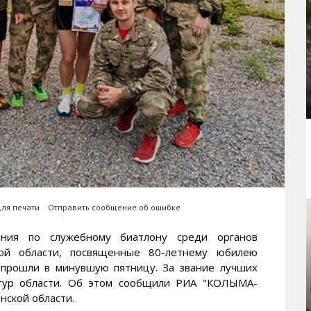
для печати
Отправить сообщение об ошибке
ия по служебному биатлону среди органов
кой области, посвященные 80-летнему юбилею
 прошли в минувшую пятницу. За звание лучших
ктур области. Об этом сообщили РИА "КОЛЫМА-
ской области.