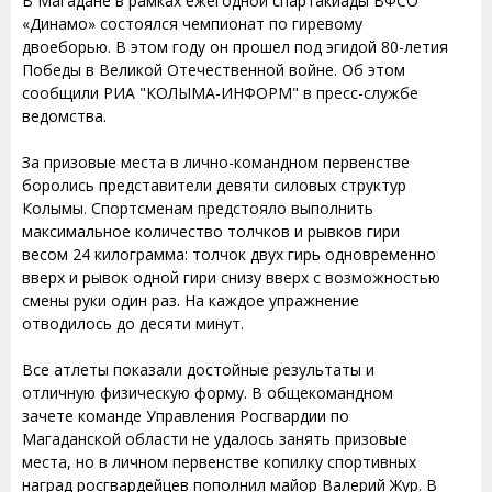
В Магадане в рамках ежегодной спартакиады ВФСО
«Динамо» состоялся чемпионат по гиревому
двоеборью. В этом году он прошел под эгидой 80-летия
Победы в Великой Отечественной войне. Об этом
сообщили РИА "КОЛЫМА-ИНФОРМ" в пресс-службе
ведомства.
За призовые места в лично-командном первенстве
боролись представители девяти силовых структур
Колымы. Спортсменам предстояло выполнить
максимальное количество толчков и рывков гири
весом 24 килограмма: толчок двух гирь одновременно
вверх и рывок одной гири снизу вверх с возможностью
смены руки один раз. На каждое упражнение
отводилось до десяти минут.
Все атлеты показали достойные результаты и
отличную физическую форму. В общекомандном
зачете команде Управления Росгвардии по
Магаданской области не удалось занять призовые
места, но в личном первенстве копилку спортивных
наград росгвардейцев пополнил майор Валерий Жур. В