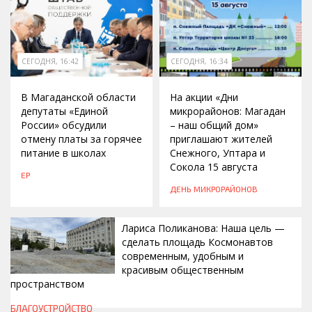
СЕГОДНЯ, 16:42
СЕГОДНЯ, 16:34
В Магаданской области
На акции «Дни
депутаты «Единой
микрорайонов: Магадан
России» обсудили
– наш общий дом»
отмену платы за горячее
приглашают жителей
питание в школах
Снежного, Уптара и
Сокола 15 августа
ЕР
ДЕНЬ МИКРОРАЙОНОВ
Лариса Поликанова: Наша цель —
сделать площадь Космонавтов
современным, удобным и
красивым общественным
пространством
СЕГОДНЯ, 16:00
БЛАГОУСТРОЙСТВО