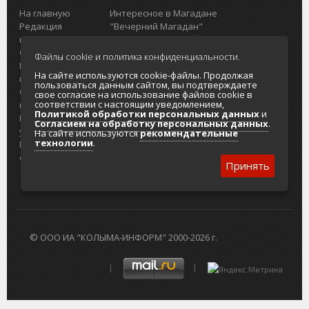
На главную
Интересное в Магадане
Редакция
"Вечерний Магадан"
портала
Городская доска объявлений
О проекте
Реклама
Файлы cookie и политика конфиденциальности.
Реклама на
Главный туристический портал
На сайте используются cookie-файлы. Продолжая
портале
Колымы
пользоваться данным сайтом, вы подтверждаете
Отзывы и
Политика в отношении обработки
свое согласие на использование файлов cookie в
соответствии с настоящим уведомлением,
предложения
персональных данных
Политикой обработки персональных данных
и
Интернет-
Согласие на обработку персональных
Согласием на обработку персональных данных
.
услуги
данных
На сайте используются
рекомендательные
технологии
.
Разработка
сайтов
Принять
© ООО ИА "КОЛЫМА-ИНФОРМ" 2000-2026 г.