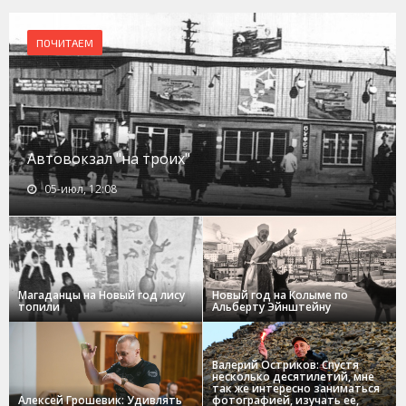
ПОЧИТАЕМ
Автовокзал "на троих"
05-июл, 12:08
Магаданцы на Новый год лису
Новый год на Колыме по
топили
Альберту Эйнштейну
Валерий Остриков: Спустя
несколько десятилетий, мне
так же интересно заниматься
Алексей Грошевик: Удивлять
фотографией, изучать ее,