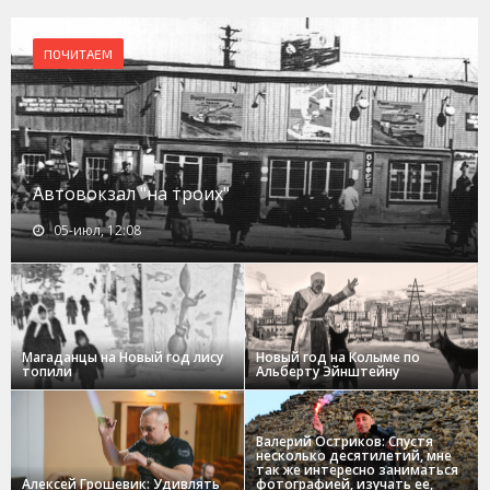
ПОЧИТАЕМ
Автовокзал "на троих"
05-июл, 12:08
Магаданцы на Новый год лису
Новый год на Колыме по
топили
Альберту Эйнштейну
Валерий Остриков: Спустя
несколько десятилетий, мне
так же интересно заниматься
Алексей Грошевик: Удивлять
фотографией, изучать ее,