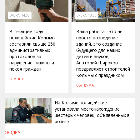
ВЧЕРА, 14:00
ВЧЕРА, 13:30
В текущем году
Ваша работа - это не
полицейские Колымы
просто возведение
составили свыше 250
зданий, это создание
административных
будущего для наших
протоколов за
детей и внуков, -
нарушение тишины и
Анатолий Широков
покоя граждан
поздравляет строителей
Колымы с праздником
РЕМОНТ
ОБЛДУМА
На Колыме полицейские
установили местонахождение
шестерых человек, объявленных в
розыск
СВОДКА
ВЧЕРА, 13:00