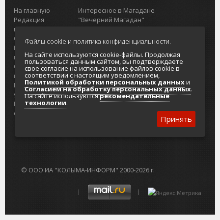
На главную
Интересное в Магадане
Редакция
"Вечерний Магадан"
портала
Городская доска объявлений
О проекте
Реклама
Файлы cookie и политика конфиденциальности.
Реклама на
Главный туристический портал
На сайте используются cookie-файлы. Продолжая
портале
Колымы
пользоваться данным сайтом, вы подтверждаете
Отзывы и
Политика в отношении обработки
свое согласие на использование файлов cookie в
соответствии с настоящим уведомлением,
предложения
персональных данных
Политикой обработки персональных данных
и
Интернет-
Согласие на обработку персональных
Согласием на обработку персональных данных
.
услуги
данных
На сайте используются
рекомендательные
технологии
.
Разработка
сайтов
Принять
© ООО ИА "КОЛЫМА-ИНФОРМ" 2000-2026 г.