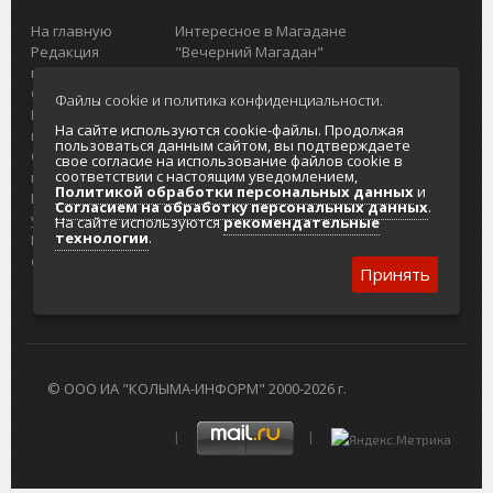
На главную
Интересное в Магадане
Редакция
"Вечерний Магадан"
портала
Городская доска объявлений
О проекте
Реклама
Файлы cookie и политика конфиденциальности.
Реклама на
Главный туристический портал
На сайте используются cookie-файлы. Продолжая
портале
Колымы
пользоваться данным сайтом, вы подтверждаете
Отзывы и
Политика в отношении обработки
свое согласие на использование файлов cookie в
соответствии с настоящим уведомлением,
предложения
персональных данных
Политикой обработки персональных данных
и
Интернет-
Согласие на обработку персональных
Согласием на обработку персональных данных
.
услуги
данных
На сайте используются
рекомендательные
технологии
.
Разработка
сайтов
Принять
© ООО ИА "КОЛЫМА-ИНФОРМ" 2000-2026 г.