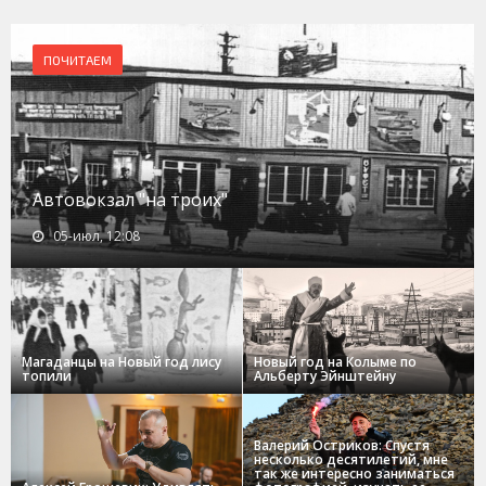
ПОЧИТАЕМ
Автовокзал "на троих"
05-июл, 12:08
Магаданцы на Новый год лису
Новый год на Колыме по
топили
Альберту Эйнштейну
Валерий Остриков: Спустя
несколько десятилетий, мне
так же интересно заниматься