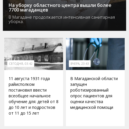
На уборку областного центра вышли более
7700 магаданцев
В Магадане продолжается интенсивная санитарная
уборка.
СЕГОДНЯ, 03:42
ВЧЕРА, 23:43
11 августа 1931 года
В Магаданской области
райисполком
запущен
постановил ввести
роботизированный
всеобщее начальное
опрос пациентов для
обучение для: детей от 8
оценки качества
до 10 лет и подростков
медицинской помощи
от 11 до 15 лет