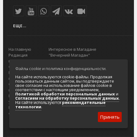
ЕЩЕ...
На главную
Интересное в Магадане
Редакция
"Вечерний Магадан"
портала
Городская доска объявлений
О проекте
Реклама
Файлы cookie и политика конфиденциальности.
Реклама на
Главный туристический портал
На сайте используются cookie-файлы. Продолжая
портале
Колымы
пользоваться данным сайтом, вы подтверждаете
Отзывы и
Политика в отношении обработки
свое согласие на использование файлов cookie в
соответствии с настоящим уведомлением,
предложения
персональных данных
Политикой обработки персональных данных
и
Интернет-
Согласие на обработку персональных
Согласием на обработку персональных данных
.
услуги
данных
На сайте используются
рекомендательные
технологии
.
Разработка
сайтов
Принять