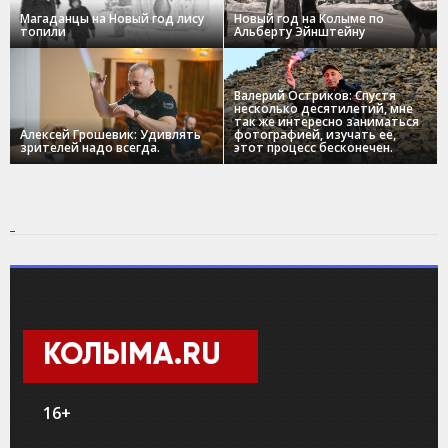
Магаданцы на Новый год лису
Новый год на Колыме по
топили
Альберту Эйнштейну
Валерий Остриков: Спустя
несколько десятилетий, мне
так же интересно заниматься
Алексей Грошевик: Удивлять
фотографией, изучать ее,
зрителей надо всегда.
этот процесс бесконечен.
КОЛЫМА.RU
16+