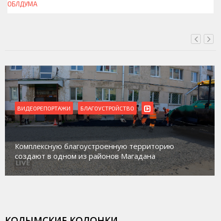
ОБЛДУМА
ВЧЕРА, 23:13
ВИДЕОРЕПОРТАЖИ
Магадан присоединился к пилотному про
торию
работе с несовершеннолетними из групп
а
социального риска «Переправа»
КОЛЫМСКИЕ КОЛОНКИ