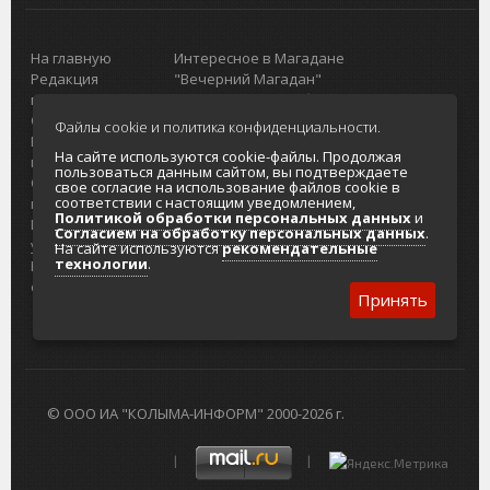
На главную
Интересное в Магадане
Редакция
"Вечерний Магадан"
портала
Городская доска объявлений
О проекте
Реклама
Файлы cookie и политика конфиденциальности.
Реклама на
Главный туристический портал
На сайте используются cookie-файлы. Продолжая
портале
Колымы
пользоваться данным сайтом, вы подтверждаете
Отзывы и
Политика в отношении обработки
свое согласие на использование файлов cookie в
соответствии с настоящим уведомлением,
предложения
персональных данных
Политикой обработки персональных данных
и
Интернет-
Согласие на обработку персональных
Согласием на обработку персональных данных
.
услуги
данных
На сайте используются
рекомендательные
технологии
.
Разработка
сайтов
Принять
© ООО ИА "КОЛЫМА-ИНФОРМ" 2000-2026 г.