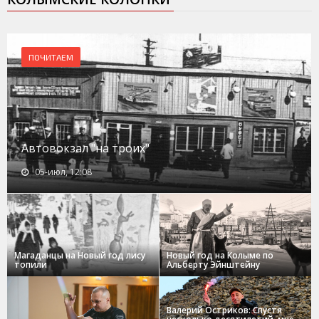
ПОЧИТАЕМ
Автовокзал "на троих"
05-июл, 12:08
Магаданцы на Новый год лису
Новый год на Колыме по
топили
Альберту Эйнштейну
Валерий Остриков: Спустя