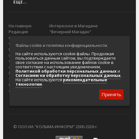
ЕЩЕ...
На главную
Интересное в Магадане
Редакция
"Вечерний Магадан"
портала
Городская доска объявлений
О проекте
Реклама
Файлы cookie и политика конфиденциальности.
Реклама на
Главный туристический портал
На сайте используются cookie-файлы. Продолжая
портале
Колымы
пользоваться данным сайтом, вы подтверждаете
Отзывы и
Политика в отношении обработки
свое согласие на использование файлов cookie в
соответствии с настоящим уведомлением,
предложения
персональных данных
Политикой обработки персональных данных
и
Интернет-
Согласие на обработку персональных
Согласием на обработку персональных данных
.
услуги
данных
На сайте используются
рекомендательные
технологии
.
Разработка
сайтов
Принять
© ООО ИА "КОЛЫМА-ИНФОРМ" 2000-2026 г.