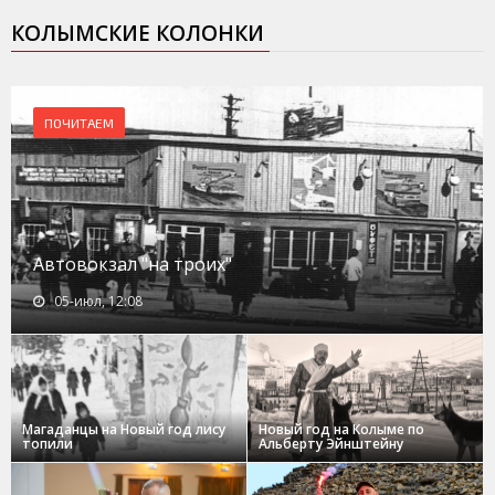
КОЛЫМСКИЕ КОЛОНКИ
ПОЧИТАЕМ
Автовокзал "на троих"
05-июл, 12:08
Магаданцы на Новый год лису
Новый год на Колыме по
топили
Альберту Эйнштейну