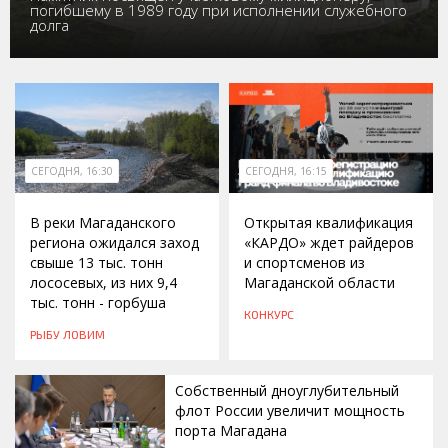
погибшему в 1989 году при исполнении служебного
долга
СЕГОДНЯ, 16:30
СЕГОДНЯ, 16:15
В реки Магаданского
Открытая квалификация
региона ожидался заход
«КАРДО» ждет райдеров
свыше 13 тыс. тонн
и спортсменов из
лососевых, из них 9,4
Магаданской области
тыс. тонн - горбуша
КОНКУРС
РЫБУ ЛОВИМ
Собственный дноуглубительный
флот России увеличит мощность
порта Магадана