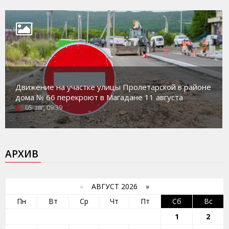
Движение на участке улицы Пролетарской в районе
дома № 66 перекроют в Магадане 11 августа
05-авг, 09:39
АРХИВ
«
АВГУСТ 2026 »
Пн
Вт
Ср
Чт
Пт
Сб
Вс
1
2