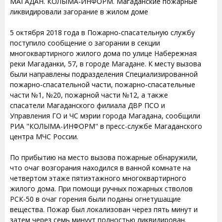
МАГАДАН. КОЛЫМА-ИНФОРМ. Магаданские пожарные
ликвидировали загорание в жилом доме
5 октября 2018 года в Пожарно-спасательную службу
поступило сообщение о загорании в секции
многоквартирного жилого дома по улице Набережная
реки Магаданки, 57, в городе Магадане. К месту вызова
были направлены подразделения Специализированной
пожарно-спасательной части, пожарно-спасательные
части №1, №20, пожарной части №12, а также
спасатели Магаданского филиала ДВР ПСО и
Управления ГО и ЧС мэрии города Магадана, сообщили
РИА "КОЛЫМА-ИНФОРМ" в пресс-службе Магаданского
центра МЧС России.
По прибытию на место вызова пожарные обнаружили,
что очаг возгорания находился в ванной комнате на
четвертом этаже пятиэтажного многоквартирного
жилого дома. При помощи ручных пожарных стволов
РСК-50 в очаг горения были поданы огнетушащие
вещества. Пожар был локализован через пять минут и
затем через семь минуут полностью ликвидирован.