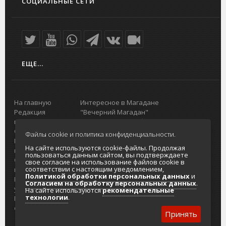
СОЦИАЛЬНЫЕ СЕТИ
ЕЩЕ...
На главную
Интересное в Магадане
Редакция
"Вечерний Магадан"
портала
Городская доска объявлений
О проекте
Реклама
Файлы cookie и политика конфиденциальности.
Реклама на
Главный туристический портал
На сайте используются cookie-файлы. Продолжая
портале
Колымы
пользоваться данным сайтом, вы подтверждаете
Отзывы и
Политика в отношении обработки
свое согласие на использование файлов cookie в
соответствии с настоящим уведомлением,
предложения
персональных данных
Политикой обработки персональных данных
и
Интернет-
Согласие на обработку персональных
Согласием на обработку персональных данных
.
услуги
данных
На сайте используются
рекомендательные
технологии
.
Разработка
сайтов
Принять