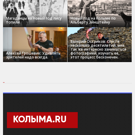
Магаданцы на Новый год лису
Новый год на Колыме по
топили
Альберту Эйнштейну
Валерий Остриков: Спустя
несколько десятилетий, мне
так же интересно заниматься
Алексей Грошевик: Удивлять
фотографией, изучать ее,
зрителей надо всегда.
этот процесс бесконечен.
КОЛЫМА.RU