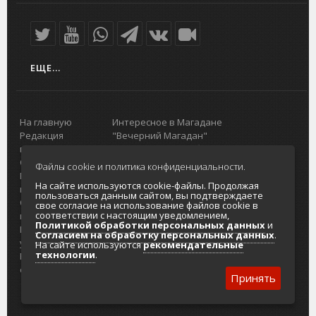
ЕЩЕ...
На главную
Интересное в Магадане
Редакция
"Вечерний Магадан"
портала
Городская доска объявлений
О проекте
Реклама
Файлы cookie и политика конфиденциальности.
Реклама на
Главный туристический портал
На сайте используются cookie-файлы. Продолжая
портале
Колымы
пользоваться данным сайтом, вы подтверждаете
Отзывы и
Политика в отношении обработки
свое согласие на использование файлов cookie в
соответствии с настоящим уведомлением,
предложения
персональных данных
Политикой обработки персональных данных
и
Интернет-
Согласие на обработку персональных
Согласием на обработку персональных данных
.
услуги
данных
На сайте используются
рекомендательные
технологии
.
Разработка
сайтов
Принять