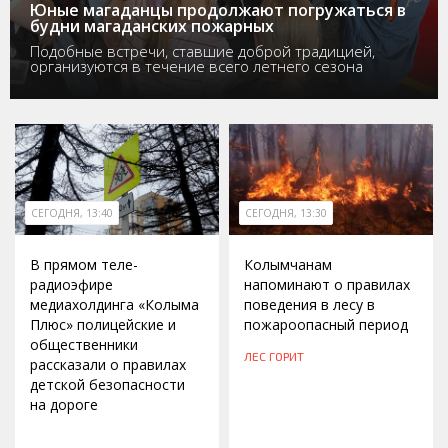
Юные магаданцы продолжают погружаться в
будни магаданских пожарных
Подобные встречи, ставшие доброй традицией,
организуются в течение всего летнего сезона
СЕГОДНЯ, 13:40
СЕГОДНЯ, 13:30
В прямом теле-
Колымчанам
радиоэфире
напоминают о правилах
медиахолдинга «Колыма
поведения в лесу в
Плюс» полицейские и
пожароопасный период
общественники
ЛЕС ГОРИТ
рассказали о правилах
детской безопасности
на дороге