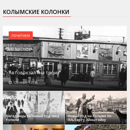
КОЛЫМСКИЕ КОЛОНКИ
ПОЧИТАЕМ
Автовокзал "на троих"
05-июл, 12:08
Магаданцы на Новый год лису
Новый год на Колыме по
топили
Альберту Эйнштейну