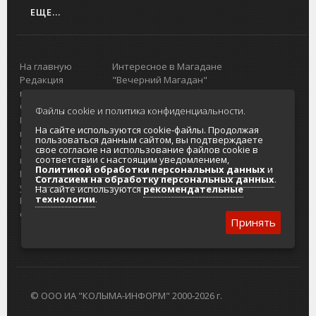
ЕЩЕ...
На главную
Интересное в Магадане
Редакция
"Вечерний Магадан"
портала
Городская доска объявлений
О проекте
Реклама
Файлы cookie и политика конфиденциальности.
Реклама на
Главный туристический портал
На сайте используются cookie-файлы. Продолжая
портале
Колымы
пользоваться данным сайтом, вы подтверждаете
Отзывы и
Политика в отношении обработки
свое согласие на использование файлов cookie в
соответствии с настоящим уведомлением,
предложения
персональных данных
Политикой обработки персональных данных
и
Интернет-
Согласие на обработку персональных
Согласием на обработку персональных данных
.
услуги
данных
На сайте используются
рекомендательные
технологии
.
Разработка
сайтов
Принять
© ООО ИА "КОЛЫМА-ИНФОРМ" 2000-2026 г.