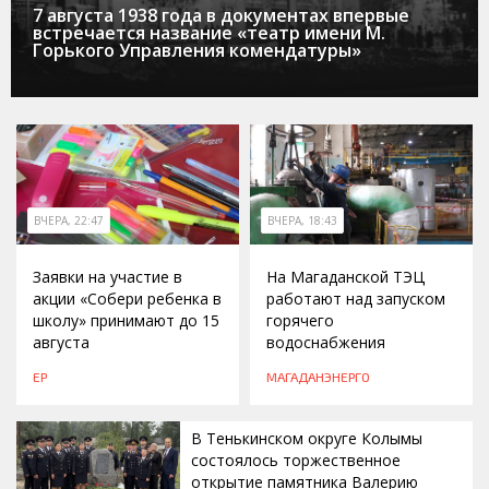
7 августа 1938 года в документах впервые
встречается название «театр имени М.
Горького Управления комендатуры»
ВЧЕРА, 22:47
ВЧЕРА, 18:43
Заявки на участие в
На Магаданской ТЭЦ
акции «Собери ребенка в
работают над запуском
школу» принимают до 15
горячего
августа
водоснабжения
ЕР
МАГАДАНЭНЕРГО
В Тенькинском округе Колымы
состоялось торжественное
открытие памятника Валерию