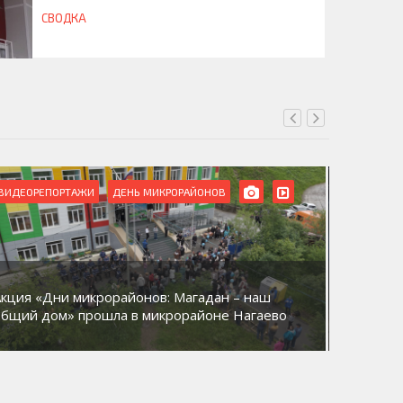
СВОДКА
ВИДЕОРЕПОРТАЖИ
ДЕНЬ МИКРОРАЙОНОВ
ВИДЕОРЕ
Акция «Дни микрорайонов: Магадан – наш
В Магад
общий дом» прошла в микрорайоне Нагаево
домов к