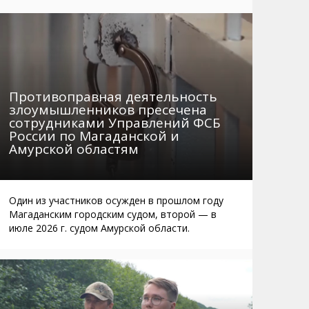
Маршруты. Улицы, остановки
Мошенники
Телефоны
Интернет
Автобусы Магадан – Аэропорт
Жилье
Таблица приливов отливов
Не мусорить
Противоправная деятельность
Браконьеры
злоумышленников пресечена
сотрудниками Управлений ФСБ
России по Магаданской и
Амурской областям
Один из участников осужден в прошлом году
Магаданским городским судом, второй — в
июле 2026 г. судом Амурской области.