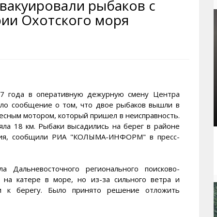
эвакуировали рыбаков с
рактивная карта
ториум
Кинохроника Магадана
УМВД
рии Охотского моря
и о Колыме
т
3D районы города
Косторезы Магадана
ители экрана. Заставки
оустройство
Фотоальбом
Профсоюзы
йн вебкамеры в Магадане
ека
Соцподдержка
олыжная школа
Рыбу ловим
енты
Магадан в Instagram
 года в оперативную дежурную смену Центра
ило сообщение о том, что двое рыбаков вышли в
весным мотором, который пришел в неисправность.
яла 18 км. Рыбаки высадились на берег в районе
ация, сообщили РИА "КОЛЫМА-ИНФОРМ" в пресс-
ла Дальневосточного регионального поисково-
 на катере в море, но из-за сильного ветра и
 к берегу. Было принято решение отложить