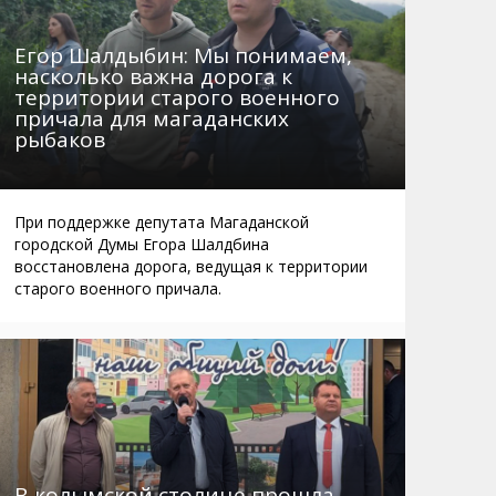
Егор Шалдыбин: Мы понимаем,
насколько важна дорога к
территории старого военного
причала для магаданских
рыбаков
При поддержке депутата Магаданской
городской Думы Егора Шалдбина
восстановлена дорога, ведущая к территории
старого военного причала.
В колымской столице прошла