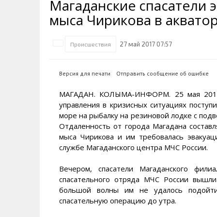
Магаданские спасатели 
Транспортная инфраструктура
Губернатор
Инте
Кван
мыса Чирикова в аквато
Их надо знать. Галерея славы
Наркоте нет
Песн
Визи
Колымы
Аэропорт Магадан
Хран
Благ
27 май 2017 07:57
Происшествия
Достопримечательности
Магадана и области
Полицейских не бить
Онла
Ипот
Туристическик маршруты
Сельское хозяйство
Горн
Версия для печати
Отправить сообщение об ошибке
Аварии ДТП
Алим
МАГАДАН. КОЛЫМА-ИНФОРМ. 25 мая 2017
управления в кризисных ситуациях поступ
море на рыбалку на резиновой лодке с под
Отдаленность от города Магадана составл
мыса Чирикова и им требовалась эваку
службе Магаданского центра МЧС России.
Вечером, спасатели Магаданского филиа
спасательного отряда МЧС России вышли
большой волны им не удалось подойти
спасательную операцию до утра.