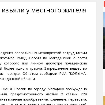
рактивная карта
ториум
Кинохроника Магадана
УМВД
 изъяли у местного жителя
и о Колыме
т
3D районы города
Косторезы Магадана
ители экрана. Заставки
оустройство
Фотоальбом
Профсоюзы
йн вебкамеры в Магадане
ека
Соцподдержка
олыжная школа
Рыбу ловим
енты
Магадан в Instagram
дения оперативных мероприятий сотрудниками
ркотиков УМВД России по Магаданской области
 у которого при личном досмотре полицейские
ой более одного грамма. Запрещенное вещество
ном порядке. Об этом сообщили РИА "КОЛЫМА-
агаданской области.
м ОМВД России по городу Магадану возбуждено
ения, предусмотренного частью 2 статьи 228
(незаконные приобретение, хранение, перевозка,
средств, психотропных веществ или их аналогов).