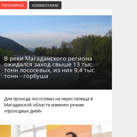
Маршруты. Улицы, остановки
Мошенники
ПОПУЛЯРНОЕ
КОММЕНТАРИИ
Телефоны
Интернет
Автобусы Магадан – Аэропорт
Жилье
Таблица приливов отливов
Не мусорить
Браконьеры
В реки Магаданского региона
ожидался заход свыше 13 тыс.
тонн лососевых, из них 9,4 тыс.
тонн - горбуша
Для прохода лососевых на нерестилища в
Магаданской области изменен режим
«проходных дней»