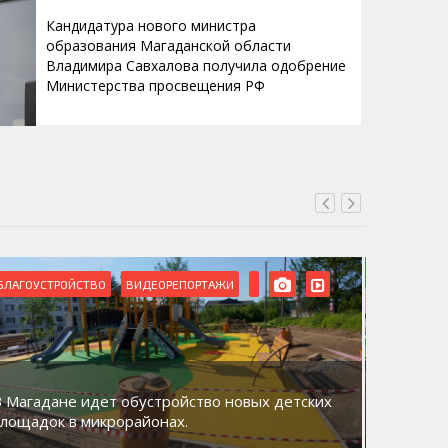
Кандидатура нового министра
образования Магаданской области
Владимира Савхалова получила одобрение
Министерства просвещения РФ
БЛАГОУСТРОЙСТВО
ВИДЕОРЕПОРТАЖИ
ВИДЕОРЕ
В Магадане идет обустройство новых детских
Акция «
площадок в микрорайонах.
общий д