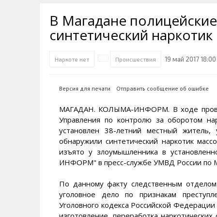
Транспортная инфраструктура
Губернатор
Инте
Кван
В Магадане полицейские
Их надо знать. Галерея славы
Наркоте нет
Песн
Визи
Колымы
синтетический наркотик
Аэропорт Магадан
Хран
Благ
Достопримечательности
Магадана и области
Полицейских не бить
Онла
Ипот
19 май 2017 18:00
Наркоте нет
Происшествия
Туристическик маршруты
Сельское хозяйство
Горн
Версия для печати
Отправить сообщение об ошибке
Аварии ДТП
Алим
МАГАДАН. КОЛЫМА-ИНФОРМ. В ходе прове
Управления по контролю за оборотом на
установлен 38-летний местный житель,
обнаружили синтетический наркотик масс
изъято у злоумышленника в установлен
ИНФОРМ" в пресс-службе УМВД России по М
По данному факту следственным отдело
уголовное дело по признакам преступл
Уголовного кодекса Российской Федерации 
изготовление, переработка наркотических 