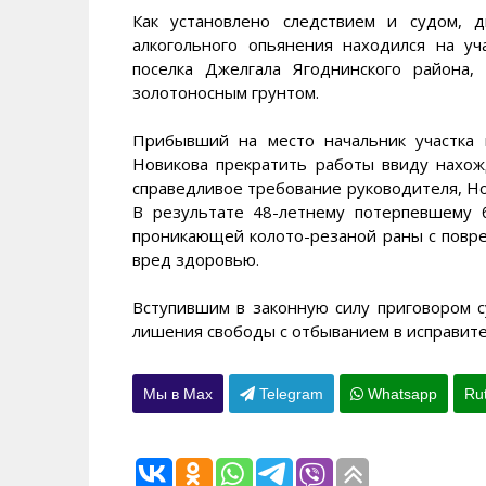
Как установлено следствием и судом, 
алкогольного опьянения находился на уч
поселка Джелгала Ягоднинского района,
золотоносным грунтом.
Прибывший на место начальник участка
Новикова прекратить работы ввиду нахож
справедливое требование руководителя, Н
В результате 48-летнему потерпевшему
проникающей колото-резаной раны с повр
вред здоровью.
Вступившим в законную силу приговором с
лишения свободы с отбыванием в исправит
Мы в Max
Telegram
Whatsapp
Ru