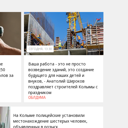
СЕГОДНЯ, 13:30
ие
Ваша работа - это не просто
250
возведение зданий, это создание
лов за
будущего для наших детей и
внуков, - Анатолий Широков
поздравляет строителей Колымы с
праздником
ОБЛДУМА
На Колыме полицейские установили
местонахождение шестерых человек,
объявленных в розыск