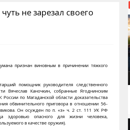
рактивная карта
ториум
Кинохроника Магадана
УМВД
чуть не зарезал своего
и о Колыме
т
3D районы города
Косторезы Магадана
ители экрана. Заставки
оустройство
Фотоальбом
Профсоюзы
йн вебкамеры в Магадане
ека
Соцподдержка
олыжная школа
Рыбу ловим
енты
Магадан в Instagram
ана признан виновным в причинении тяжкого
рший помощник руководителя следственного
ти Вячеслав Каночкин, собранные Ягоднинским
 России по Магаданской области доказательства
ния обвинительного приговора в отношении 56-
икова. Он осужден по п. «з» ч. 2 ст. 111 УК РФ
да здоровью опасного для жизни человека,
льзуемого в качестве оружия).