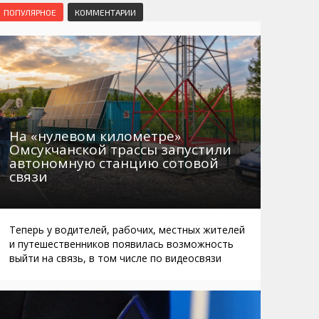
Маршруты. Улицы, остановки
Мошенники
ПОПУЛЯРНОЕ
КОММЕНТАРИИ
Телефоны
Интернет
Автобусы Магадан – Аэропорт
Жилье
Таблица приливов отливов
Не мусорить
Браконьеры
На «нулевом километре»
Омсукчанской трассы запустили
автономную станцию сотовой
связи
Теперь у водителей, рабочих, местных жителей
и путешественников появилась возможность
выйти на связь, в том числе по видеосвязи