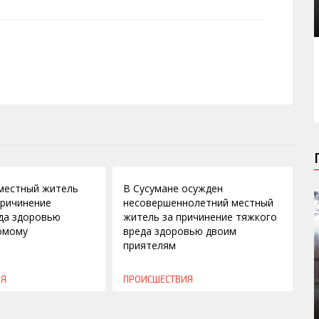
28.11.2014
местный житель
В Сусумане осужден
причинение
несовершеннолетний местный
да здоровью
житель за причинение тяжкого
омому
вреда здоровью двоим
приятелям
ИЯ
ПРОИСШЕСТВИЯ