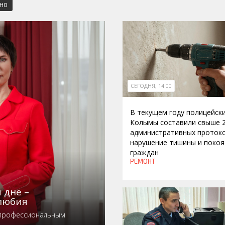
СНО
СЕГОДНЯ, 14:00
В текущем году полицейск
Колымы составили свыше 
административных протоко
нарушение тишины и покоя
граждан
РЕМОНТ
 дне –
любия
 профессиональным