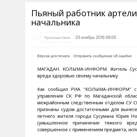
Транспортная инфраструктура
Губернатор
Инте
Кван
Пьяный работник артели 
Их надо знать. Галерея славы
Наркоте нет
Песн
Визи
Колымы
начальника
Аэропорт Магадан
Хран
Благ
Достопримечательности
Магадана и области
Полицейских не бить
Онла
Ипот
03 ноябрь 2016 08:00
Происшествия
Туристическик маршруты
Сельское хозяйство
Горн
Версия для печати
Отправить сообщение об ошибке
Аварии ДТП
Алим
МАГАДАН. КОЛЫМА-ИНФОРМ. Житель Сусум
вреда здоровью своему начальнику
Как сообщил РИА "КОЛЫМА-ИНФОРМ" ста
управления СК РФ по Магаданской облас
межрайонным следственным отделом СУ СК
признаны судом достаточными для вынесе
летнего жителя города Сусумана Юрия Нов
(умышленное причинение тяжкого вре
совершенное с применением предмета, испо