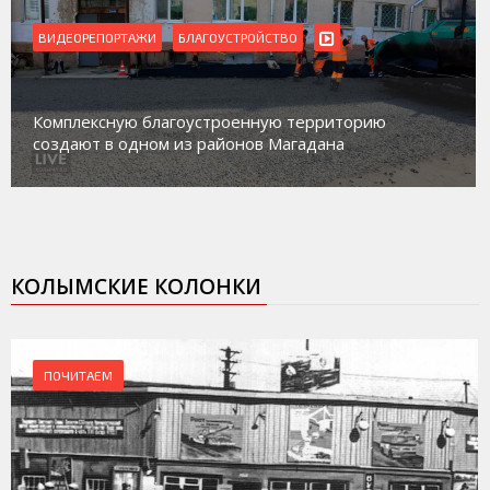
РЕПОРТАЖИ
БЛАГОУСТРОЙСТВО
ВИДЕОРЕ
Магадан 
ексную благоустроенную территорию
работе с
ют в одном из районов Магадана
социальн
КОЛЫМСКИЕ КОЛОНКИ
ПОЧИТАЕМ