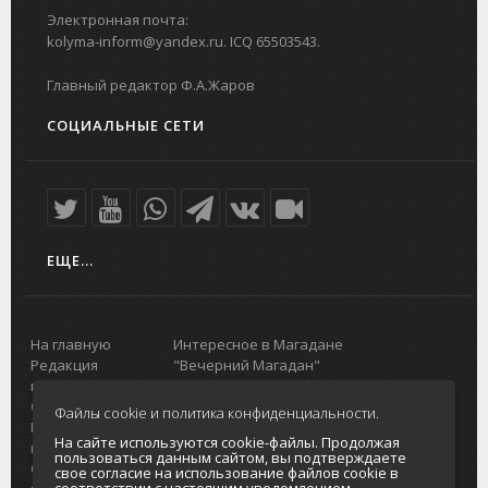
Электронная почта:
kolyma-inform@yandex.ru. ICQ 65503543.
Главный редактор Ф.А.Жаров
СОЦИАЛЬНЫЕ СЕТИ
ЕЩЕ...
На главную
Интересное в Магадане
Редакция
"Вечерний Магадан"
портала
Городская доска объявлений
О проекте
Реклама
Файлы cookie и политика конфиденциальности.
Реклама на
Главный туристический портал
На сайте используются cookie-файлы. Продолжая
портале
Колымы
пользоваться данным сайтом, вы подтверждаете
Отзывы и
Политика в отношении обработки
свое согласие на использование файлов cookie в