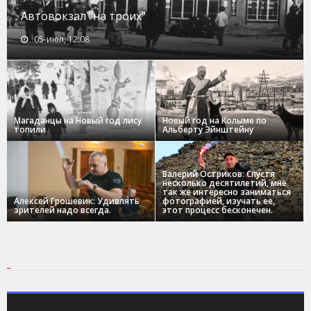
Автовокзал "на троих"
05-июл, 12:08
Магаданцы на Новый год лису
Новый год на Колыме по
топили
Альберту Эйнштейну
Валерий Остриков: Спустя
несколько десятилетий, мне
так же интересно заниматься
Алексей Грошевик: Удивлять
фотографией, изучать ее,
зрителей надо всегда.
этот процесс бесконечен.