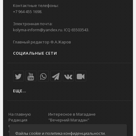
Контактные телефоны:
+7 964 455 1698.
Электронная почта:
kolyma-inform@yandex.ru. ICQ 65503543.
Главный редактор Ф.А.Жаров
СОЦИАЛЬНЫЕ СЕТИ
ЕЩЕ...
На главную
Интересное в Магадане
Редакция
"Вечерний Магадан"
портала
Городская доска объявлений
О проекте
Реклама
Файлы cookie и политика конфиденциальности.