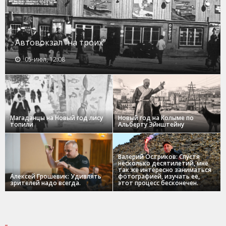
Автовокзал "на троих"
05-июл, 12:08
Магаданцы на Новый год лису
Новый год на Колыме по
топили
Альберту Эйнштейну
Валерий Остриков: Спустя
несколько десятилетий, мне
так же интересно заниматься
Алексей Грошевик: Удивлять
фотографией, изучать ее,
зрителей надо всегда.
этот процесс бесконечен.