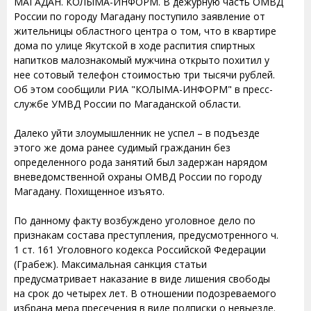
МАГАДАН. КОЛЫМА-ИНФОРМ. В дежурную часть ОМВД
России по городу Магадану поступило заявление от
жительницы областного центра о том, что в квартире
дома по улице Якутской в ходе распития спиртных
напитков малознакомый мужчина открыто похитил у
нее сотовый телефон стоимостью три тысячи рублей.
Об этом сообщили РИА "КОЛЫМА-ИНФОРМ" в пресс-
службе УМВД России по Магаданской области.
Далеко уйти злоумышленник не успел – в подъезде
этого же дома ранее судимый гражданин без
определенного рода занятий был задержан нарядом
вневедомственной охраны ОМВД России по городу
Магадану. Похищенное изъято.
По данному факту возбуждено уголовное дело по
признакам состава преступления, предусмотренного ч.
1 ст. 161 Уголовного кодекса Российской Федерации
(Грабеж). Максимальная санкция статьи
предусматривает наказание в виде лишения свободы
на срок до четырех лет. В отношении подозреваемого
избрана мера пресечения в виде подписки о невыезде.