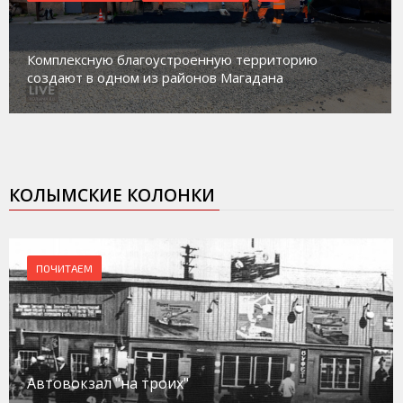
М
Комплексную благоустроенную территорию
р
создают в одном из районов Магадана
с
КОЛЫМСКИЕ КОЛОНКИ
ПОЧИТАЕМ
Автовокзал "на троих"