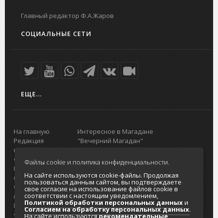
Главный редактор Ф.А.Жаров
СОЦИАЛЬНЫЕ СЕТИ
ЕЩЕ...
На главную
Интересное в Магадане
Редакция
"Вечерний Магадан"
портала
Городская доска объявлений
О проекте
Реклама
Файлы cookie и политика конфиденциальности.
Реклама на
Главный туристический портал
На сайте используются cookie-файлы. Продолжая
портале
Колымы
пользоваться данным сайтом, вы подтверждаете
Отзывы и
Политика в отношении обработки
свое согласие на использование файлов cookie в
соответствии с настоящим уведомлением,
предложения
персональных данных
Политикой обработки персональных данных
и
Интернет-
Согласие на обработку персональных
Согласием на обработку персональных данных
.
услуги
данных
На сайте используются
рекомендательные