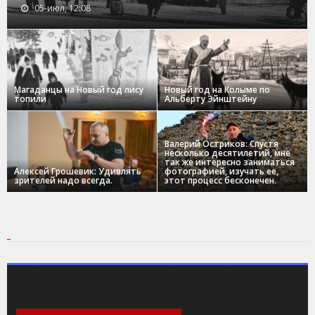
05-июл, 12:08
Магаданцы на Новый год лису
Новый год на Колыме по
топили
Альберту Эйнштейну
Валерий Остриков: Спустя
несколько десятилетий, мне
так же интересно заниматься
Алексей Грошевик: Удивлять
фотографией, изучать ее,
зрителей надо всегда.
этот процесс бесконечен.