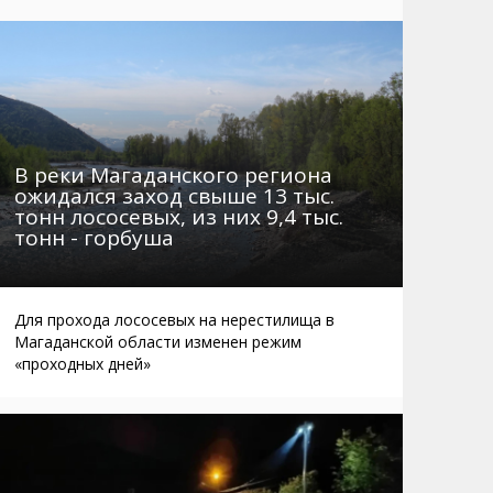
Маршруты. Улицы, остановки
Мошенники
Телефоны
Интернет
Автобусы Магадан – Аэропорт
Жилье
Таблица приливов отливов
Не мусорить
Браконьеры
В реки Магаданского региона
ожидался заход свыше 13 тыс.
тонн лососевых, из них 9,4 тыс.
тонн - горбуша
Для прохода лососевых на нерестилища в
Магаданской области изменен режим
«проходных дней»