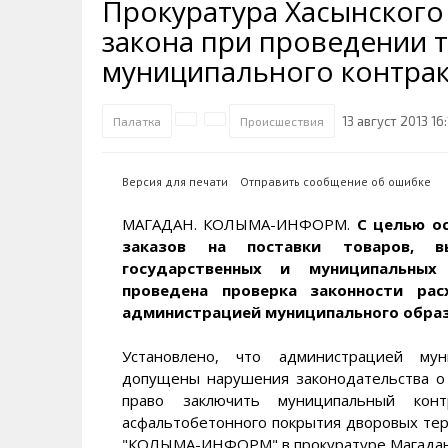
Прокуратура Хасынского
Транспортная инфраструктура
Губернатор
Инте
Кван
закона при проведении 
Их надо знать. Галерея славы
Наркоте нет
Песн
Визи
Колымы
муниципального контрак
Аэропорт Магадан
Хран
Благ
Достопримечательности
Магадана и области
Полицейских не бить
Онла
Ипот
13 август 2013 16:
Палатка
Происшествия
Туристическик маршруты
Сельское хозяйство
Горн
Версия для печати
Отправить сообщение об ошибке
Аварии ДТП
Алим
МАГАДАН. КОЛЫМА-ИНФОРМ.
С целью о
заказов на поставки товаров, в
государственных и муниципальных
проведена проверка законности ра
администрацией муниципального образ
Установлено, что администрацией мун
допущены нарушения законодательства о
право заключить муниципальный кон
асфальтобетонного покрытия дворовых тер
"КОЛЫМА-ИНФОРМ" в прокуратуре Магаданс