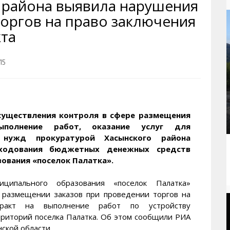
 района выявила нарушения
рактивная карта
ториум
Кинохроника Магадана
УМВД
торгов на право заключения
и о Колыме
т
3D районы города
Косторезы Магадана
та
ители экрана. Заставки
оустройство
Фотоальбом
Профсоюзы
йн вебкамеры в Магадане
ека
Соцподдержка
15
олыжная школа
Рыбу ловим
енты
Магадан в Instagram
существления контроля в сфере размещения
ыполнение работ, оказание услуг для
 нужд прокуратурой Хасынского района
сходования бюджетных денежных средств
ования «поселок Палатка».
иципального образования «поселок Палатка»
 размещении заказов при проведении торгов на
тракт на выполнение работ по устройству
риторий поселка Палатка. Об этом сообщили РИА
кой области.