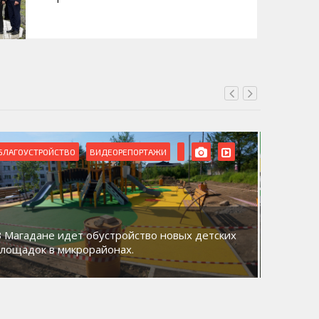
БЛАГОУСТРОЙСТВО
ВИДЕОРЕПОРТАЖИ
ВИДЕОРЕ
В Магадане идет обустройство новых детских
Акция «
площадок в микрорайонах.
общий д