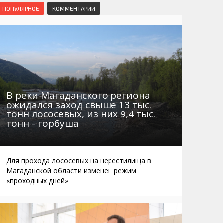
Маршруты. Улицы, остановки
Мошенники
ПОПУЛЯРНОЕ
КОММЕНТАРИИ
Телефоны
Интернет
Автобусы Магадан – Аэропорт
Жилье
Таблица приливов отливов
Не мусорить
Браконьеры
В реки Магаданского региона
ожидался заход свыше 13 тыс.
тонн лососевых, из них 9,4 тыс.
тонн - горбуша
Для прохода лососевых на нерестилища в
Магаданской области изменен режим
«проходных дней»