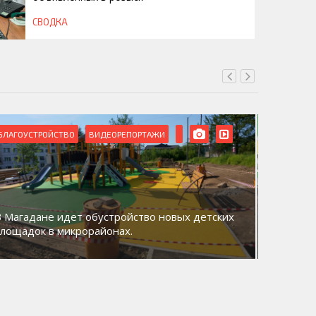
СВОДКА
БЛАГОУСТРОЙСТВО
ВИДЕОРЕПОРТАЖИ
ВИДЕОРЕ
В Магадане идет обустройство новых детских
Акция «
площадок в микрорайонах.
общий д