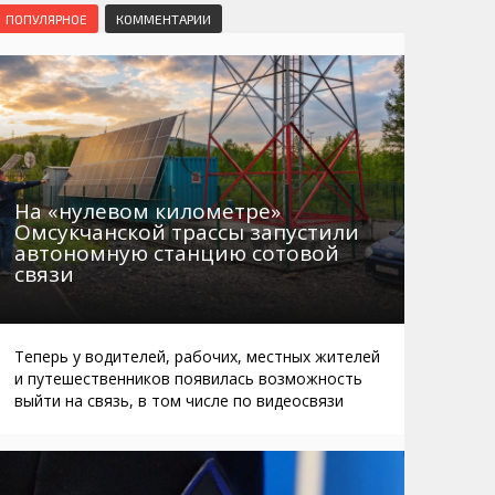
Маршруты. Улицы, остановки
Мошенники
ПОПУЛЯРНОЕ
КОММЕНТАРИИ
Телефоны
Интернет
Автобусы Магадан – Аэропорт
Жилье
Таблица приливов отливов
Не мусорить
Браконьеры
На «нулевом километре»
Омсукчанской трассы запустили
автономную станцию сотовой
связи
Теперь у водителей, рабочих, местных жителей
и путешественников появилась возможность
выйти на связь, в том числе по видеосвязи