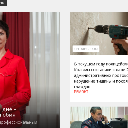
СНО
СЕГОДНЯ, 14:00
В текущем году полицейск
Колымы составили свыше 
административных протоко
нарушение тишины и покоя
граждан
РЕМОНТ
 дне –
любия
 профессиональным