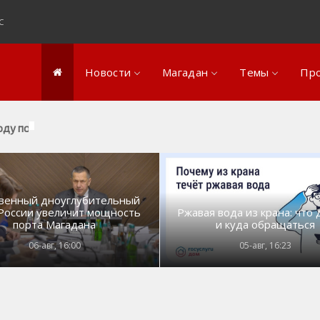
с
Новости
Магадан
Темы
Пр
оду полицейские Колымы составили свыше 250 административны
ство
да и поселки региона
Новости ЖКХ
Энергетика Колымы
Путина
ура и искусство
ура и искусство
ательский фарт
Происшествия
Фотоальбом
Ипотека
венный дноуглубительный
зование
зование
е собаки
Золото
Гулаг - колыма
Не бухай
России увеличит мощность
Ржавая вода из крана: что 
порта Магадана
и куда обращаться
спорт
а
 Победы
Экология
Наши колымчане и магада
Магаданский крематорий
06-авг, 16:00
05-авг, 16:23
ки по пожарам
одные ресурсы
зм
Видеорепортажи
Кто есть кто в регионе
Кванториум
ры прессы
города и региона
лата
Литературные произведе
Росгвардия
зм в регионе
С
Спортивная жизнь
Убийство