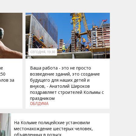
СЕГОДНЯ, 13:30
ие
Ваша работа - это не просто
250
возведение зданий, это создание
лов за
будущего для наших детей и
внуков, - Анатолий Широков
поздравляет строителей Колымы с
праздником
ОБЛДУМА
На Колыме полицейские установили
местонахождение шестерых человек,
объявленных в розыск