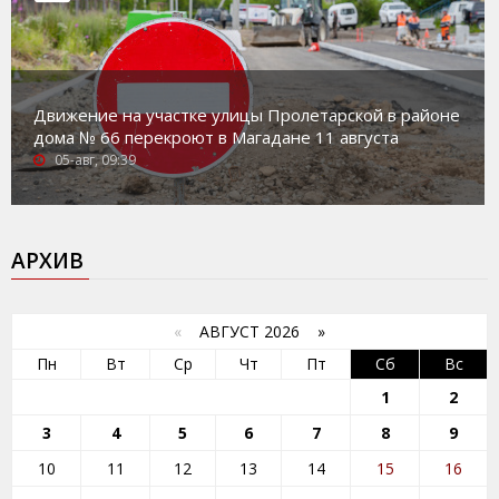
Движение на участке улицы Пролетарской в районе
дома № 66 перекроют в Магадане 11 августа
05-авг, 09:39
АРХИВ
«
АВГУСТ 2026 »
Пн
Вт
Ср
Чт
Пт
Сб
Вс
1
2
3
4
5
6
7
8
9
10
11
12
13
14
15
16