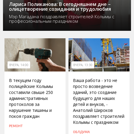
Лариса Поликанова: В сегодняшнем дне –
олицетворение созидания и трудолюбия
Мэр Магадана поздравляет строителей Колымы с
профессиональным праздником
ВЧЕРА, 14:00
ВЧЕРА, 13:30
В текущем году
Ваша работа - это не
полицейские Колымы
просто возведение
составили свыше 250
зданий, это создание
административных
будущего для наших
протоколов за
детей и внуков, -
нарушение тишины и
Анатолий Широков
покоя граждан
поздравляет строителей
Колымы с праздником
РЕМОНТ
ОБЛДУМА