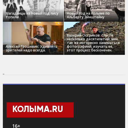
Магаданцы на Новый год лису
Новый год на Колыме по
топили
Альберту Эйнштейну
Валерий Остриков: Спустя
несколько десятилетий, мне
так же интересно заниматься
Алексей Грошевик: Удивлять
фотографией, изучать ее,
зрителей надо всегда.
этот процесс бесконечен.
КОЛЫМА.RU
16+