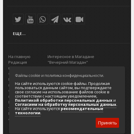
ЕЩЕ...
На главную
Интересное в Магадане
Редакция
"Вечерний Магадан"
портала
Городская доска объявлений
О проекте
Реклама
Файлы cookie и политика конфиденциальности.
Реклама на
Главный туристический портал
На сайте используются cookie-файлы. Продолжая
портале
Колымы
пользоваться данным сайтом, вы подтверждаете
Отзывы и
Политика в отношении обработки
свое согласие на использование файлов cookie в
соответствии с настоящим уведомлением,
предложения
персональных данных
Политикой обработки персональных данных
и
Интернет-
Согласие на обработку персональных
Согласием на обработку персональных данных
.
услуги
данных
На сайте используются
рекомендательные
технологии
.
Разработка
сайтов
Принять