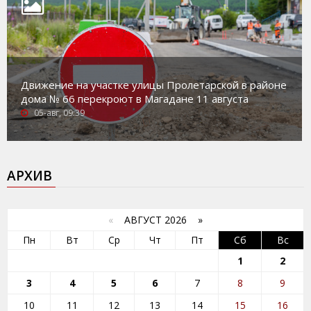
Движение на участке улицы Пролетарской в районе
дома № 66 перекроют в Магадане 11 августа
05-авг, 09:39
АРХИВ
«
АВГУСТ 2026 »
Пн
Вт
Ср
Чт
Пт
Сб
Вс
1
2
3
4
5
6
7
8
9
10
11
12
13
14
15
16