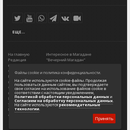
ЕЩЕ...
На главную
Интересное в Магадане
Редакция
"Вечерний Магадан"
портала
Городская доска объявлений
О проекте
Реклама
Файлы cookie и политика конфиденциальности.
Реклама на
Главный туристический портал
На сайте используются cookie-файлы. Продолжая
портале
Колымы
пользоваться данным сайтом, вы подтверждаете
Отзывы и
Политика в отношении обработки
свое согласие на использование файлов cookie в
соответствии с настоящим уведомлением,
предложения
персональных данных
Политикой обработки персональных данных
и
Интернет-
Согласие на обработку персональных
Согласием на обработку персональных данных
.
услуги
данных
На сайте используются
рекомендательные
технологии
.
Разработка
сайтов
Принять