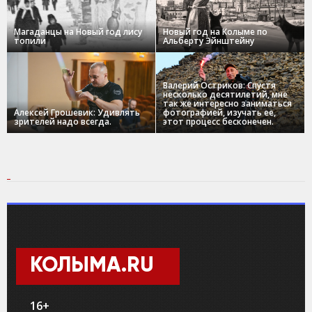
Магаданцы на Новый год лису
Новый год на Колыме по
топили
Альберту Эйнштейну
Валерий Остриков: Спустя
несколько десятилетий, мне
так же интересно заниматься
Алексей Грошевик: Удивлять
фотографией, изучать ее,
зрителей надо всегда.
этот процесс бесконечен.
КОЛЫМА.RU
16+