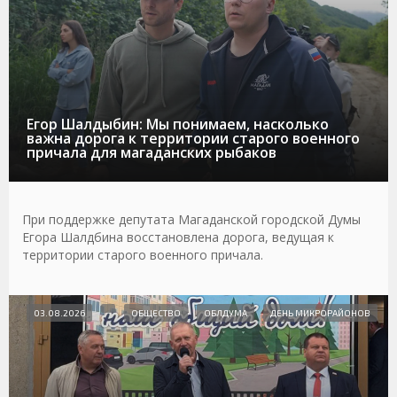
Егор Шалдыбин: Мы понимаем, насколько
важна дорога к территории старого военного
причала для магаданских рыбаков
При поддержке депутата Магаданской городской Думы
Егора Шалдбина восстановлена дорога, ведущая к
территории старого военного причала.
03.08.2026
ОБЩЕСТВО
ОБЛДУМА
ДЕНЬ МИКРОРАЙОНОВ