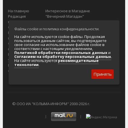
На главную
Интересное в Магадане
Редакция
"Вечерний Магадан"
портала
Городская доска объявлений
О проекте
Реклама
Файлы cookie и политика конфиденциальности.
Реклама на
Главный туристический портал
На сайте используются cookie-файлы. Продолжая
портале
Колымы
пользоваться данным сайтом, вы подтверждаете
Отзывы и
Политика в отношении обработки
свое согласие на использование файлов cookie в
соответствии с настоящим уведомлением,
предложения
персональных данных
Политикой обработки персональных данных
и
Интернет-
Согласие на обработку персональных
Согласием на обработку персональных данных
.
услуги
данных
На сайте используются
рекомендательные
технологии
.
Разработка
сайтов
Принять
© ООО ИА "КОЛЫМА-ИНФОРМ" 2000-2026 г.