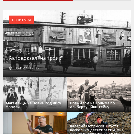
ПОЧИТАЕМ
Автовокзал "на троих"
05-июл, 12:08
Магаданцы на Новый год лису
Новый год на Колыме по
топили
Альберту Эйнштейну
Валерий Остриков: Спустя
несколько десятилетий, мне
так же интересно заниматься