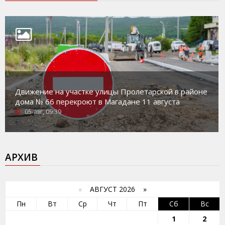
Движение на участке улицы Пролетарской в районе
дома № 66 перекроют в Магадане 11 августа
05-авг, 09:39
АРХИВ
«
АВГУСТ 2026 »
Пн
Вт
Ср
Чт
Пт
Сб
Вс
1
2