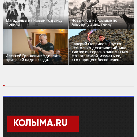
Магаданцы на Новый год лису
Новый год на Колыме по
топили
Альберту Эйнштейну
Валерий Остриков: Спустя
несколько десятилетий, мне
так же интересно заниматься
Алексей Грошевик: Удивлять
фотографией, изучать ее,
зрителей надо всегда.
этот процесс бесконечен.
КОЛЫМА.RU