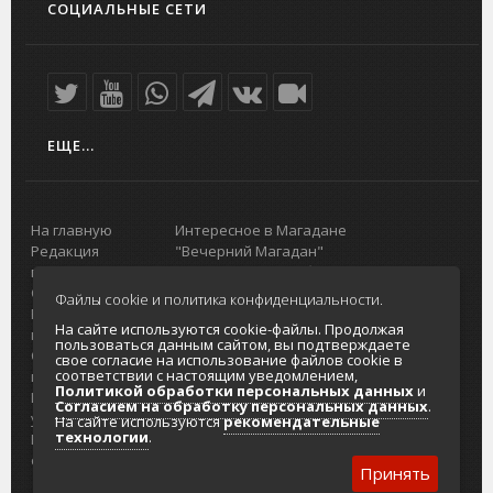
СОЦИАЛЬНЫЕ СЕТИ
ЕЩЕ...
На главную
Интересное в Магадане
Редакция
"Вечерний Магадан"
портала
Городская доска объявлений
О проекте
Реклама
Файлы cookie и политика конфиденциальности.
Реклама на
Главный туристический портал
На сайте используются cookie-файлы. Продолжая
портале
Колымы
пользоваться данным сайтом, вы подтверждаете
Отзывы и
Политика в отношении обработки
свое согласие на использование файлов cookie в
соответствии с настоящим уведомлением,
предложения
персональных данных
Политикой обработки персональных данных
и
Интернет-
Согласие на обработку персональных
Согласием на обработку персональных данных
.
услуги
данных
На сайте используются
рекомендательные
технологии
.
Разработка
сайтов
Принять