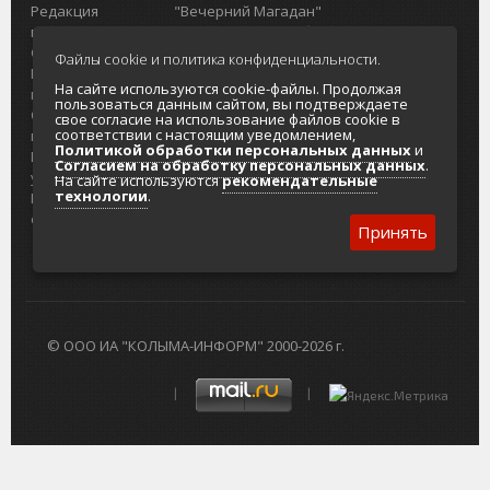
Редакция
"Вечерний Магадан"
портала
Городская доска объявлений
О проекте
Реклама
Файлы cookie и политика конфиденциальности.
Реклама на
Главный туристический портал
На сайте используются cookie-файлы. Продолжая
портале
Колымы
пользоваться данным сайтом, вы подтверждаете
Отзывы и
Политика в отношении обработки
свое согласие на использование файлов cookie в
соответствии с настоящим уведомлением,
предложения
персональных данных
Политикой обработки персональных данных
и
Интернет-
Согласие на обработку персональных
Согласием на обработку персональных данных
.
услуги
данных
На сайте используются
рекомендательные
технологии
.
Разработка
сайтов
Принять
© ООО ИА "КОЛЫМА-ИНФОРМ" 2000-2026 г.