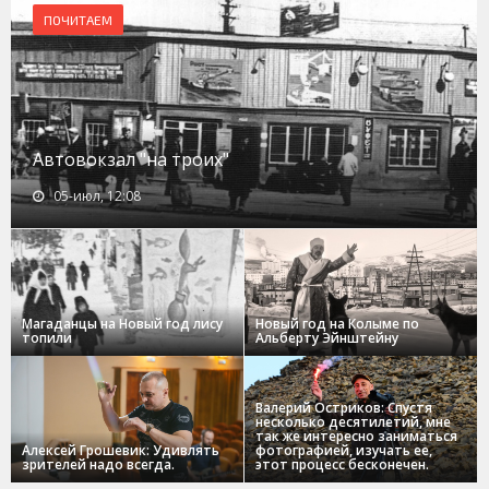
ПОЧИТАЕМ
Автовокзал "на троих"
05-июл, 12:08
Магаданцы на Новый год лису
Новый год на Колыме по
топили
Альберту Эйнштейну
Валерий Остриков: Спустя
несколько десятилетий, мне
так же интересно заниматься
Алексей Грошевик: Удивлять
фотографией, изучать ее,
зрителей надо всегда.
этот процесс бесконечен.