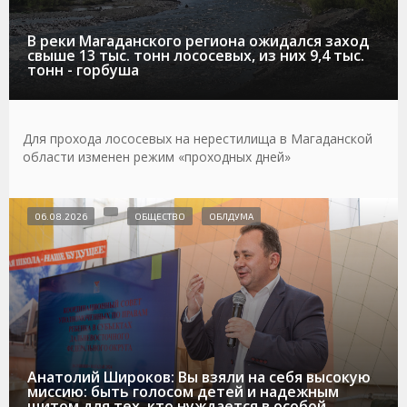
В реки Магаданского региона ожидался заход
свыше 13 тыс. тонн лососевых, из них 9,4 тыс.
тонн - горбуша
Для прохода лососевых на нерестилища в Магаданской
области изменен режим «проходных дней»
06.08.2026
ОБЩЕСТВО
ОБЛДУМА
Анатолий Широков: Вы взяли на себя высокую
миссию: быть голосом детей и надежным
щитом для тех, кто нуждается в особой