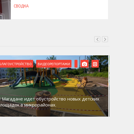
СВОДКА
БЛАГОУСТРОЙСТВО
ВИДЕОРЕПОРТАЖИ
ВИДЕОРЕ
В Магадане идет обустройство новых детских
Акция «
площадок в микрорайонах.
общий д