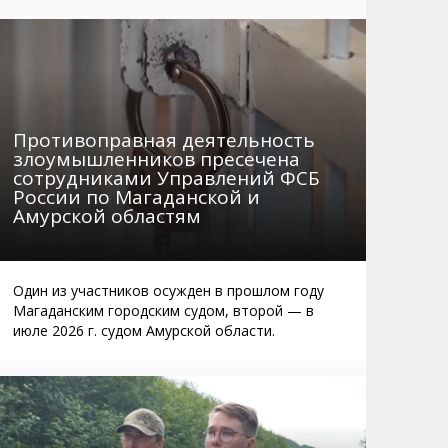
Маршруты. Улицы, остановки
Мошенники
Телефоны
Интернет
Автобусы Магадан – Аэропорт
Жилье
Таблица приливов отливов
Не мусорить
Противоправная деятельность
Браконьеры
злоумышленников пресечена
сотрудниками Управлений ФСБ
России по Магаданской и
Амурской областям
Один из участников осужден в прошлом году
Магаданским городским судом, второй — в
июле 2026 г. судом Амурской области.