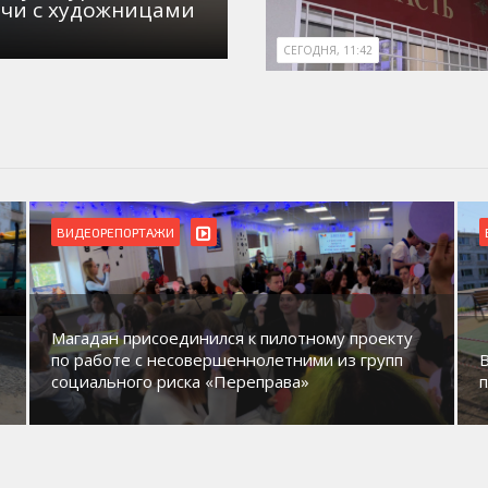
ечи с художницами
СЕГОДНЯ, 11:42
ВИДЕОРЕПОРТАЖИ
Магадан присоединился к пилотному проекту
по работе с несовершеннолетними из групп
социального риска «Переправа»