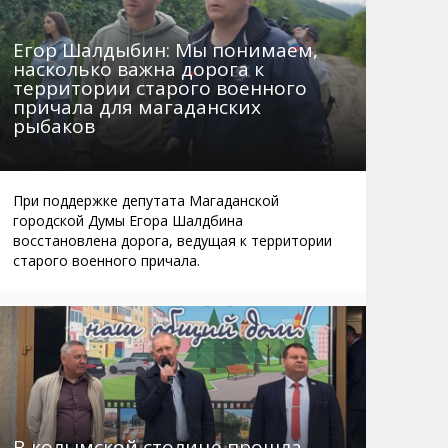
Егор Шалдыбин: Мы понимаем,
насколько важна дорога к
территории старого военного
причала для магаданских
рыбаков
При поддержке депутата Магаданской
городской Думы Егора Шалдбина
восстановлена дорога, ведущая к территории
старого военного причала.
В колымской столице прошла