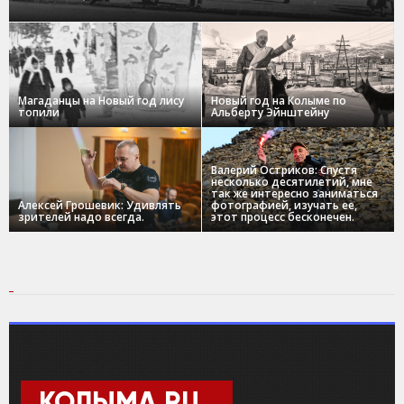
Магаданцы на Новый год лису
Новый год на Колыме по
топили
Альберту Эйнштейну
Валерий Остриков: Спустя
несколько десятилетий, мне
так же интересно заниматься
Алексей Грошевик: Удивлять
фотографией, изучать ее,
зрителей надо всегда.
этот процесс бесконечен.