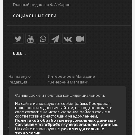
Главный редактор Ф.А.Жаров
СОЦИАЛЬНЫЕ СЕТИ
ЕЩЕ...
На главную
Интересное в Магадане
Редакция
"Вечерний Магадан"
портала
Городская доска объявлений
О проекте
Реклама
Файлы cookie и политика конфиденциальности.
Реклама на
Главный туристический портал
На сайте используются cookie-файлы. Продолжая
портале
Колымы
пользоваться данным сайтом, вы подтверждаете
Отзывы и
Политика в отношении обработки
свое согласие на использование файлов cookie в
соответствии с настоящим уведомлением,
предложения
персональных данных
Политикой обработки персональных данных
и
Интернет-
Согласие на обработку персональных
Согласием на обработку персональных данных
.
услуги
данных
На сайте используются
рекомендательные
технологии
.
Разработка