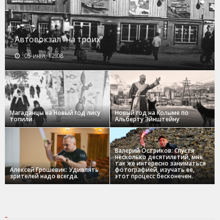
Автовокзал "на троих"
05-июл, 12:08
Магаданцы на Новый год лису
Новый год на Колыме по
топили
Альберту Эйнштейну
Валерий Остриков: Спустя
несколько десятилетий, мне
так же интересно заниматься
Алексей Грошевик: Удивлять
фотографией, изучать ее,
зрителей надо всегда.
этот процесс бесконечен.