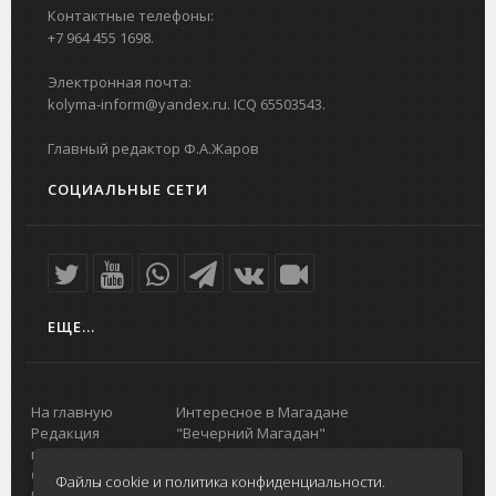
Контактные телефоны:
+7 964 455 1698.
Электронная почта:
kolyma-inform@yandex.ru. ICQ 65503543.
Главный редактор Ф.А.Жаров
СОЦИАЛЬНЫЕ СЕТИ
ЕЩЕ...
На главную
Интересное в Магадане
Редакция
"Вечерний Магадан"
портала
Городская доска объявлений
О проекте
Реклама
Файлы cookie и политика конфиденциальности.