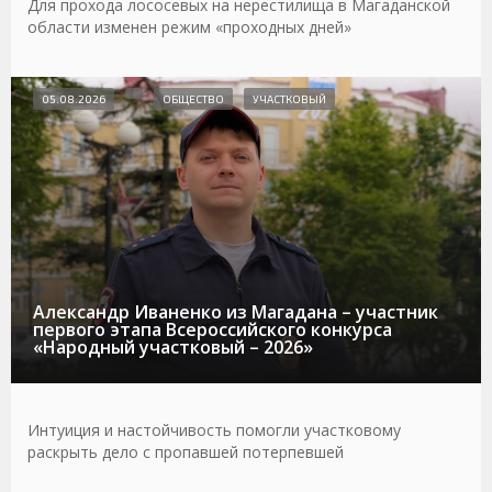
Для прохода лососевых на нерестилища в Магаданской
области изменен режим «проходных дней»
05.08.2026
ОБЩЕСТВО
УЧАСТКОВЫЙ
Александр Иваненко из Магадана – участник
первого этапа Всероссийского конкурса
«Народный участковый – 2026»
Интуиция и настойчивость помогли участковому
раскрыть дело с пропавшей потерпевшей