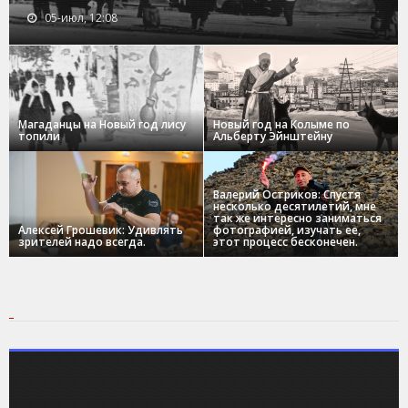
05-июл, 12:08
Магаданцы на Новый год лису
Новый год на Колыме по
топили
Альберту Эйнштейну
Валерий Остриков: Спустя
несколько десятилетий, мне
так же интересно заниматься
Алексей Грошевик: Удивлять
фотографией, изучать ее,
зрителей надо всегда.
этот процесс бесконечен.