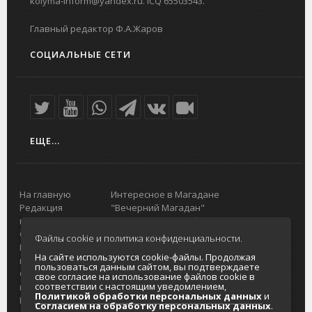
kolyma-inform@yandex.ru. ICQ 65503543.
Главный редактор Ф.А.Жаров
СОЦИАЛЬНЫЕ СЕТИ
ЕЩЕ...
На главную
Интересное в Магадане
Редакция
"Вечерний Магадан"
портала
Городская доска объявлений
О проекте
Реклама
Файлы cookie и политика конфиденциальности.
Реклама на
Главный туристический портал
На сайте используются cookie-файлы. Продолжая
портале
Колымы
пользоваться данным сайтом, вы подтверждаете
Отзывы и
Политика в отношении обработки
свое согласие на использование файлов cookie в
соответствии с настоящим уведомлением,
предложения
персональных данных
Политикой обработки персональных данных
и
Интернет-
Согласие на обработку персональных
Согласием на обработку персональных данных
.