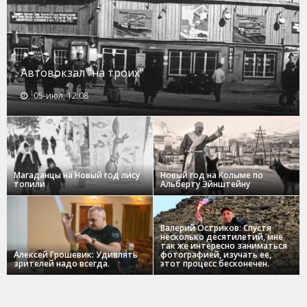
Автовокзал "на троих"
05-июл, 12:08
Магаданцы на Новый год лису
Новый год на Колыме по
топили
Альберту Эйнштейну
Валерий Остриков: Спустя
несколько десятилетий, мне
так же интересно заниматься
Алексей Грошевик: Удивлять
фотографией, изучать ее,
зрителей надо всегда.
этот процесс бесконечен.