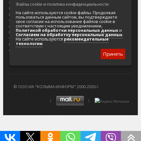
О проекте
Реклама
Файлы cookie и политика конфиденциальности.
Реклама на
Главный туристический портал
На сайте используются cookie-файлы. Продолжая
портале
Колымы
пользоваться данным сайтом, вы подтверждаете
Отзывы и
Политика в отношении обработки
свое согласие на использование файлов cookie в
соответствии с настоящим уведомлением,
предложения
персональных данных
Политикой обработки персональных данных
и
Интернет-
Согласие на обработку персональных
Согласием на обработку персональных данных
.
услуги
данных
На сайте используются
рекомендательные
технологии
.
Разработка
сайтов
Принять
© ООО ИА "КОЛЫМА-ИНФОРМ" 2000-2026 г.