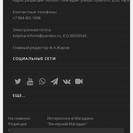
Адрес редакции: 685000. г.Магадан. улица Горького, д.3б, оф.8
Контактные телефоны:
+7 964 455 1698.
Электронная почта:
kolyma-inform@yandex.ru. ICQ 65503543.
Главный редактор Ф.А.Жаров
СОЦИАЛЬНЫЕ СЕТИ
ЕЩЕ...
На главную
Интересное в Магадане
Редакция
"Вечерний Магадан"
портала
Городская доска объявлений